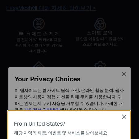
EasyMesh에 대해 자세히 알아보기 >
스마트 로밍
Wi-Fi 데드 존 제거
집 안을 이동할 때도 끊김 없이
집 전체에 Wi-Fi 커버리지를
스트리밍을 즐기세요.
확장하여 신호가 약한 영역을
제거합니다.
Close
통합 관리
단일 Wi-Fi 이름
Your Privacy Choices
Tether 앱/웹 UI를 통해
이제 Wi-Fi 네트워크를
우리 집 Wi-Fi를
매번 번거롭게 바꾸지 마세요.
이 웹사이트는 웹사이트 탐색 개선, 온라인 활동 분석, 웹사
중앙에서 관리할 수 있습니다.
이트상의 사용자 경험 개선을 위해 쿠키를 사용합니다. 귀
하는 언제든지 쿠키 사용을 거부할 수 있습니다. 자세한 내
용은
개인정보 처리방침
에서 확인할 수 있습니다.
공유기 + 범위 확장기 조합의
Close
기존 Wi-Fi
기본 쿠키
From United States?
이 쿠키는 웹사이트가 작동하는 데 필요하며 사용자의 시
해당 지역의 제품, 이벤트 및 서비스를 받아보세요.
스템에서 비활성화할 수 없습니다.