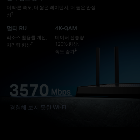
더 빠른 속도, 더 짧은 레이턴시, 더 높은 안정
‡
성
멀티 RU
4K-QAM
리소스 활용률 개선,
데이터 전송량
‡
120% 향상,
처리량 향상
‡
속도 증가
3570
경험해 보지 못한 Wi-Fi