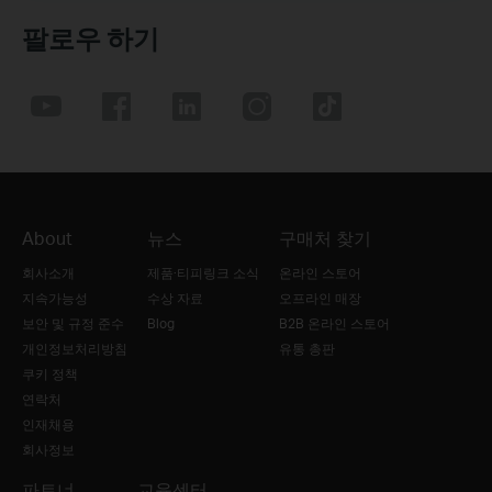
팔로우 하기
About
뉴스
구매처 찾기
회사소개
제품·티피링크 소식
온라인 스토어
지속가능성
수상 자료
오프라인 매장
보안 및 규정 준수
Blog
B2B 온라인 스토어
개인정보처리방침
유통 총판
쿠키 정책
연락처
인재채용
회사정보
파트너
교육센터