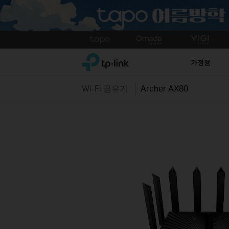
Click
to
TP-Link, Reliably Smart
skip
가정용
the
navigation
Wi-Fi 공유기
Archer AX80
bar