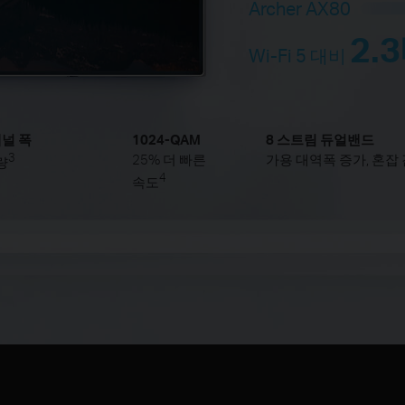
Archer AX80
2.
Wi-Fi 5 대비
채널 폭
1024-QAM
8 스트림 듀얼밴드
3
25% 더 빠른
가용 대역폭 증가, 혼잡
량
4
속도