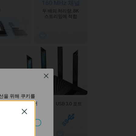
U
160 MHz 채널
축
두 배의 처리량, 8K
스트리밍에 적합
Close
개선을 위해 쿠키를
정보 처리방침
에서
ld
VPN 서버 및
USB 3.0 포트
클라이언트
Close
습니다.