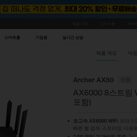
제품 구매
고객 지원
구매처
스마트홈
기업용
실시간 상담
제품 개요
제품
Archer AX80
단종
AX6000 8스트림 W
포함)
초고속 AX6000 WiFi
: 최대 6.
빠른 웹 검색, 스트리밍, 다
2.5G 멀티 기가비트 포트
: 1×