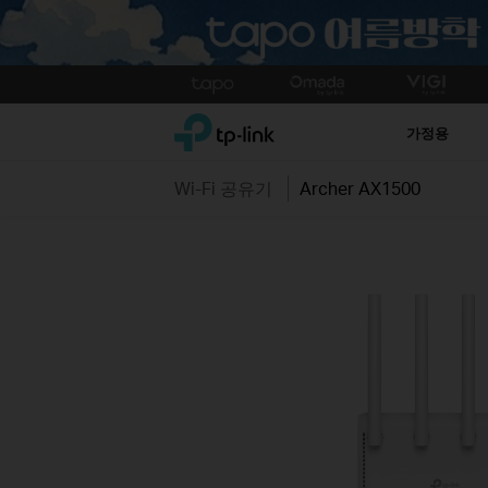
Click
to
TP-Link, Reliably Smart
skip
가정용
the
navigation
Wi-Fi 공유기
Archer AX1500
bar