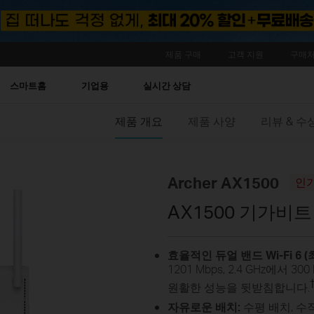
제품 구매
고객 지원
구매처
스마트홈
기업용
실시간 상담
제품 개요
제품 사양
리뷰 & 
Archer AX1500
인
AX1500 기가비트 
효율적인 듀얼 밴드
Wi-Fi 6 
1201 Mbps, 2.4 GHz에서
원활한 성능을 뒷받침합니다.
자유로운 배치:
수평 배치, 수