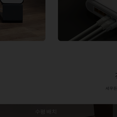
세우든
수평 배치