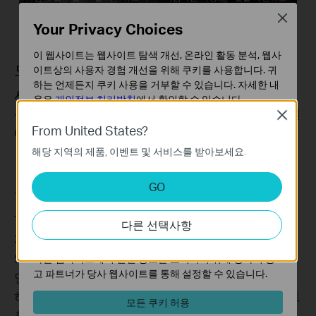
어오게 합니다.
생활을 보호합
을 즐깁니다.
편안한 수면 환
Close
니다.
경을 조성합니
Your Privacy Choices
다.
이 웹사이트는 웹사이트 탐색 개선, 온라인 활동 분석, 웹사
모드 설정
이트상의 사용자 경험 개선을 위해 쿠키를 사용합니다. 귀
하는 언제든지 쿠키 사용을 거부할 수 있습니다. 자세한 내
사용자 맞춤형 모드를 설정해 보세요. 롤러 셔터를
용은
개인정보 처리방침
에서 확인할 수 있습니다.
원하는 위치로 즉시 이동시키거나 여러 장치를 한 번
Close
기본 쿠키
From United States?
에 제어할 수 있습니다.
이 쿠키는 웹사이트가 작동하는 데 필요하며 사용자의 시
해당 지역의 제품, 이벤트 및 서비스를 받아보세요.
스템에서 비활성화할 수 없습니다.
분석 및 마케팅 쿠키
폭넓은 호환성
GO
분석 쿠키는 웹사이트의 기능을 개선하고 조정하기 위해
웹사이트에서의 사용자 활동을 분석하는 데 사용하는 쿠키
Tapo S112는 Matter를 지원하여 뛰어난 호환성을
다른 선택사항
입니다.
제공합니다. Apple Home, Google Home, Samsung
마케팅 쿠키는 귀하의 관심사에 대한 프로필을 생성하고
SmartThings 등 다양한 플랫폼과 연동됩니다. 기존
다른 웹사이트에서 관련 광고를 표시하기 위해 당사의 광
고 파트너가 당사 웹사이트를 통해 설정할 수 있습니다.
연결된 장치들을 여러 타사 시스템과 원활하게 통합
하여, 프로토콜과 플랫폼의 제약 없이 편리한 스마트
모든 쿠키 허용
홈을 경험해 보세요.