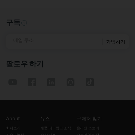
구독
메일 주소
가입하기
팔로우 하기
About
뉴스
구매처 찾기
회사소개
제품·티피링크 소식
온라인 스토어
지속가능성
수상 자료
오프라인 매장