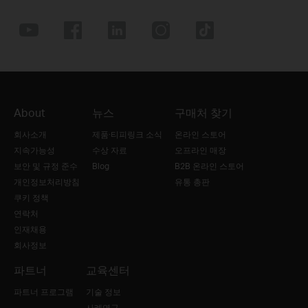
About
뉴스
구매처 찾기
회사소개
제품·티피링크 소식
온라인 스토어
지속가능성
수상 자료
오프라인 매장
보안 및 규정 준수
Blog
B2B 온라인 스토어
개인정보처리방침
유통 총판
쿠키 정책
연락처
인재채용
회사정보
파트너
교육센터
파트너 프로그램
기술 정보
사례연구