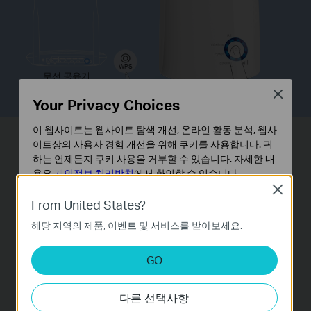
WPS
무선 공유기
Close
Your Privacy Choices
이 웹사이트는 웹사이트 탐색 개선, 온라인 활동 분석, 웹사
이더넷 브릿지
이트상의 사용자 경험 개선을 위해 쿠키를 사용합니다. 귀
하는 언제든지 쿠키 사용을 거부할 수 있습니다. 자세한 내
용은
개인정보 처리방침
에서 확인할 수 있습니다.
TL-WA850RE의 이더넷 포트를 통해 증폭기를 무
Close
기본 쿠키
선 랜카드처럼 사용할 수 있습니다.
블루레이
®
플
From United States?
이 쿠키는 웹사이트가 작동하는 데 필요하며 사용자의 시
레이어, 게임 콘솔, 디지털 레코더나 IPTV 등의 유
해당 지역의 제품, 이벤트 및 서비스를 받아보세요.
스템에서 비활성화할 수 없습니다.
선 장치들과 연결해보세요. 유선으로 연결한 상태
분석 및 마케팅 쿠키
GO
에서도 변함 없이 장치의 확장된 무선 네트워크를
분석 쿠키는 웹사이트의 기능을 개선하고 조정하기 위해
동시에 사용할 수 있습니다.
웹사이트에서의 사용자 활동을 분석하는 데 사용하는 쿠키
다른 선택사항
입니다.