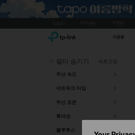
Click
to
TP-Link, Reliably Smart
skip
가정용
the
navigation
bar
필터 숨기기
새로고침
무선 속도
네트워크 타입
무선 표준
휴대성
블루투스
Your Privac