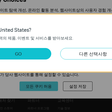
TG-3468
이트 탐색 개선, 온라인 활동 분석, 웹사이트상의 사용자 경험 개
가비트 PCI Express 네트워크 랜카드
언제든지 쿠키 사용을 거부할 수 있습니다. 자세한 내용은
개인정
nited States?
역의 제품, 이벤트 및 서비스를 받아보세요.
가 작동하는 데 필요하며 사용자의 시스템에서 비활성화할 수 없
키
팔로우 하기
GO
다른 선택사항
트의 기능을 개선하고 조정하기 위해 웹사이트에서의 사용자 활
가입하기
의 관심사에 대한 프로필을 생성하고 다른 웹사이트에서 관련 
가 당사 웹사이트를 통해 설정할 수 있습니다.
모든 쿠키 허용
설정 저장
매처 찾기
파트너
교육센터
인 스토어
파트너 프로그램
기술 정보