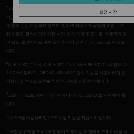
†
최대 무선 신호 속도는 IEEE 표준 802.11 사양에서 파생된 물리적
설정 저장
속도입니다. 실제 무선 데이터 처리량, 무선 커버리지 및 연결 가능
한 장치 수는 보장되지 않으며, 인터넷 서비스 제공업체 요인, 네트
워크 환경, 클라이언트 제한 사항, 건축 자재 및 장애물, 트래픽의 양
과 밀도, 클라이언트 위치 등의 환경적 요인에 따라 달라질 수 있습
니다.
‡
Wi-Fi 7 (802.11be), Wi-Fi 6 (802.11ax), Wi-Fi 6E (802.11ax) 및 MLO,
4K-QAM, 멀티 RU, OFDMA, MU-MIMO 등의 기능을 사용하려면 운
영체제 및 액세스 포인트가 해당 기능을 지원해야 합니다.
§
USB-IF 테스트 기준에 따라 컴퓨터에서도 USB 3.0을 지원해야 합
니다.
△
WPAЗ를 사용하려면 AP도 해당 기능을 지원해야 합니다.
☆
호환성 유지를 위해 OS 업데이트 후에는 어댑터의 드라이버를 최