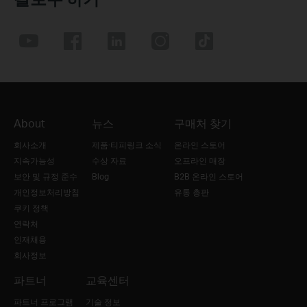
About
뉴스
구매처 찾기
회사소개
제품·티피링크 소식
온라인 스토어
지속가능성
수상 자료
오프라인 매장
보안 및 규정 준수
Blog
B2B 온라인 스토어
개인정보처리방침
유통 총판
쿠키 정책
연락처
인재채용
회사정보
파트너
교육센터
파트너 프로그램
기술 정보