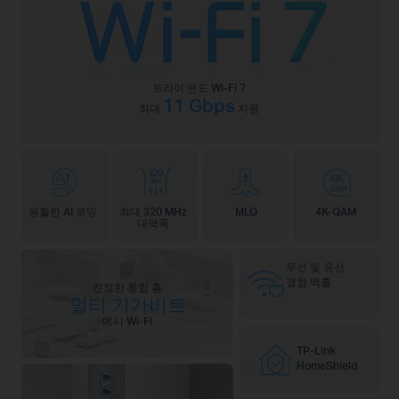
트라이 밴드 Wi-Fi 7
11 Gbps
최대
지원
원활한 AI 로밍
최대 320 MHz
MLO
4K-QAM
대역폭
무선 및 유선
결합 백홀
진정한 통합 홈
멀티 기가비트
메시 Wi-Fi
TP-Link
HomeShield