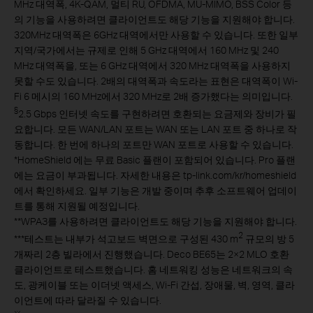
MHz 대역폭, 4K-QAM, 멀티 RU, OFDMA, MU-MIMO, BSS Color 등
의 기능을 사용하려면 클라이언트도 해당 기능을 지원해야 합니다.
320MHz 대역폭은 6GHz 대역에서만 사용할 수 있습니다. 또한 일부
지역/국가에서는 규제로 인해 5 GHz 대역에서 160 MHz 및 240
MHz 대역폭을, 또는 6 GHz 대역에서 320 MHz 대역폭을 사용하지
못할 수도 있습니다. 2배의 대역폭과 속도라는 표현은 대역폭이 Wi-
Fi 6 메시의 160 MHz에서 320 MHz로 2배 증가했다는 의미입니다.
§
2.5 Gbps 인터넷 속도를 구현하려면 호환되는 요금제와 장비가 필
요합니다. 모든 WAN/LAN 포트는 WAN 또는 LAN 포트 중 하나로 작
동합니다. 한 번에 하나의 포트만 WAN 포트로 사용할 수 있습니다.
*
HomeShield 에는 무료 Basic 플랜이 포함되어 있습니다. Pro 플랜
에는 요금이 부과됩니다. 자세한 내용은 tp-link.com/kr/homeshield
에서 확인하세요. 일부 기능은 개발 중이며 추후 소프트웨어 업데이
트를 통해 지원될 예정입니다.
**
WPAЗ를 사용하려면 클라이언트도 해당 기능을 지원해야 합니다.
2
***
테스트는 내부가 석고보드 벽면으로 구성된 430 m
규모의 방 5
개짜리 2층 빌라에서 진행했습니다. Deco BE65는 2×2 MLO 호환
클라이언트로 테스트했습니다. 홈 네트워킹 성능은 네트워크의 속
도, 광케이블 또는 이더넷 액세스, Wi-Fi 간섭, 장애물, 벽, 영역, 클라
이언트에 따라 달라질 수 있습니다.