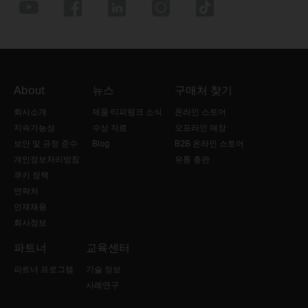
About
뉴스
구매처 찾기
회사소개
제품·티피링크 소식
온라인 스토어
지속가능성
수상 자료
오프라인 매장
보안 및 규정 준수
Blog
B2B 온라인 스토어
개인정보처리방침
유통 총판
쿠키 정책
연락처
인재채용
회사정보
파트너
교육센터
파트너 프로그램
기술 정보
사례연구