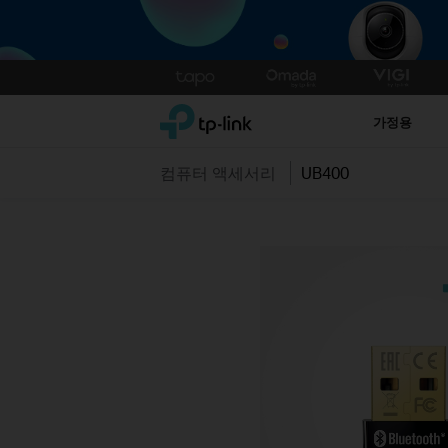
Click
to
TP-Link, Reliably Smart
skip
가정용
the
navigation
컴퓨터 액세서리
UB400
bar