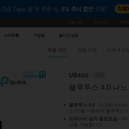
제품 구매
고객 지원
구매처
스마트홈
기업용
실시간 상담
제품 개요
제품 사양
리뷰 & 
UB400
단종
블루투스 4.0 나노
블루투스 4.0
– BLE(Blueto
스 4.0을 사용하며 블루투스 V3.
드라이버 설치 필요없음
– W
사용 가능합니다.