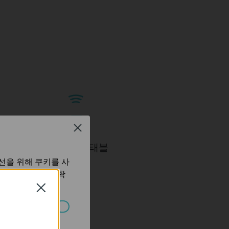
Close
스마트폰/태블
릿
선을 위해 쿠키를 사
보 처리방침
에서 확
스 프린
Close
터
습니다.