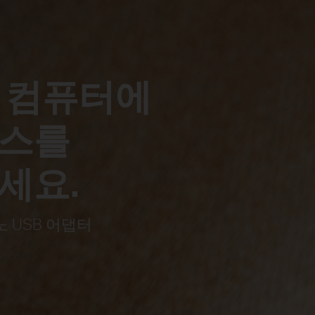
 컴퓨터에
스를
세요.
노 USB 어댑터