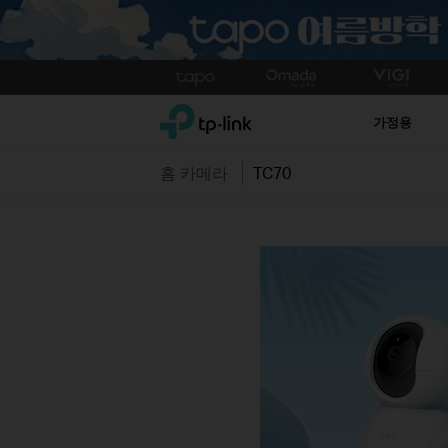
Click
to
TP-Link, Reliably Smart
skip
가정용
the
navigation
홈 카메라
TC70
bar