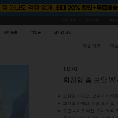
제품 구매
고객 지원
구매처
스마트홈
기업용
실시간 상담
제품 개요
제품
TC70
회전형 홈 보안 Wi
고화질 비디오 : 모든 이미지
회전형 카메라: 수평 360º 및 
고급 나이트 비전: 최대 30
움직임 감지 및 알림: 카메라