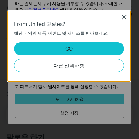
180일의 배터리 사용 시간은 TP-Link 실험 조건에 따라 산출한 결
하는 언제든지 쿠키 사용을 거부할 수 있습니다. 자세한 내
과입니다. 사용 시간에는 녹화 시간과 라이브 뷰 시청 시간이 포함됩
용은
개인정보 처리방침
에서 확인할 수 있습니다.
니다. 실제 배터리 사용 시간은 장치 설정, 사용량, 공유기 사양, 환경
Close
기본 쿠키
적 요인에 따라 달라질 수 있습니다.
From United States?
이 쿠키는 웹사이트가 작동하는 데 필요하며 사용자의 시
†
microSD 카드는 별도로 구매해야 합니다. 실제 저장 용량은 사용
해당 지역의 제품, 이벤트 및 서비스를 받아보세요.
스템에서 비활성화할 수 없습니다.
하는 microSD 카드의 용량에 좌우됩니다.
분석 및 마케팅 쿠키
GO
‡
Tapo Care는
https://www.tp-link.com/kr/tapocare/
에서 구독하실
분석 쿠키는 웹사이트의 기능을 개선하고 조정하기 위해
수 있습니다.
웹사이트에서의 사용자 활동을 분석하는 데 사용하는 쿠키
다른 선택사항
입니다.
이 제품의 사양 및 외관은 별도의 공지 없이 변경될 수 있습니다.
마케팅 쿠키는 귀하의 관심사에 대한 프로필을 생성하고
다른 웹사이트에서 관련 광고를 표시하기 위해 당사의 광
고 파트너가 당사 웹사이트를 통해 설정할 수 있습니다.
구독
모든 쿠키 허용
메일 주소
설정 저장
가입하기
팔로우 하기