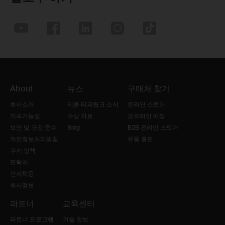
About
뉴스
구매처 찾기
회사소개
제품·티피링크 소식
온라인 스토어
지속가능성
수상 자료
오프라인 매장
보안 및 규정 준수
Blog
B2B 온라인 스토어
개인정보처리방침
유통 총판
쿠키 정책
연락처
인재채용
회사정보
파트너
교육센터
파트너 프로그램
기술 정보