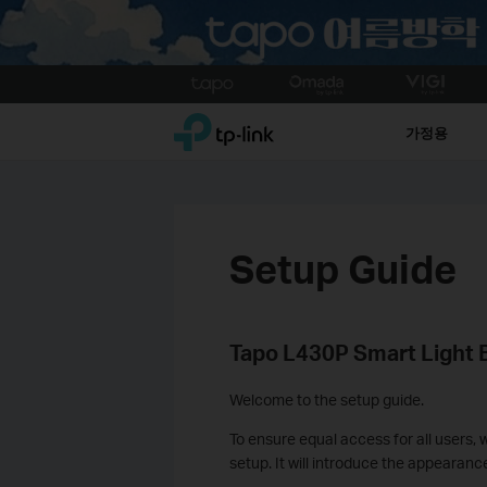
Click
to
TP-Link, Reliably Smart
skip
가정용
the
navigation
bar
Setup Guide
Tapo L430P Smart Light B
Welcome to the setup guide.
To ensure equal access for all users, 
setup. It will introduce the appearanc