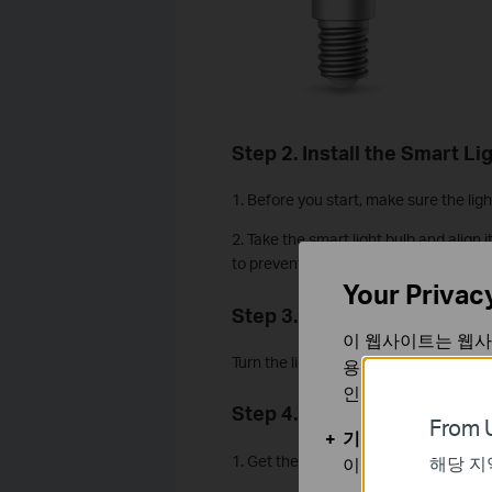
Step 2. Install the Smart Li
1.
Before you start, make sure the ligh
2. Take the smart light bulb and align 
to prevent damage.
Your Privac
Step 3. Power Up the Smart
이 웹사이트는 웹사
Turn the light switch back on. Wait 2 m
용합니다. 귀하는 
인할 수 있습니다.
Step 4. Set Up the Smart Li
From U
기본 쿠키
1. Get the Tapo app from the App Store
해당 지
이 쿠키는 웹사이트