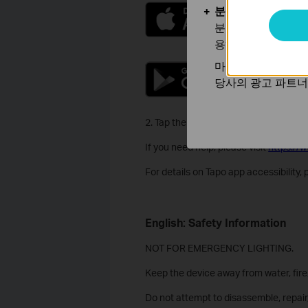
분석 및 마케팅 쿠
분석 쿠키는 웹사이
용하는 쿠키입니다.
마케팅 쿠키는 귀하
당사의 광고 파트너
2. Tap the + button in the app and sel
If you need help, please visit
https://
For details on Tapo app accessibility
English: Safety Information
NOT FOR EMERGENCY LIGHTING.
Keep the device away from water, fire
Do not attempt to disassemble, repair,