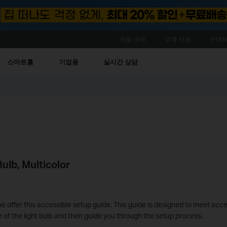
제품 구매
고객 지원
구매처
스마트홈
기업용
실시간 상담
ulb, Multicolor
we offer this accessible setup guide. This guide is designed to meet acce
e of the light bulb and then guide you through the setup process.