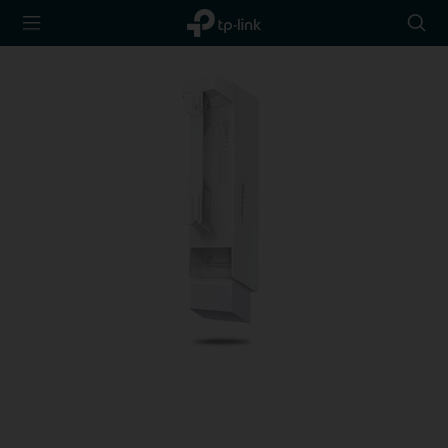
TP-Link,
아
Reliably
이
Smart
콘
검
색