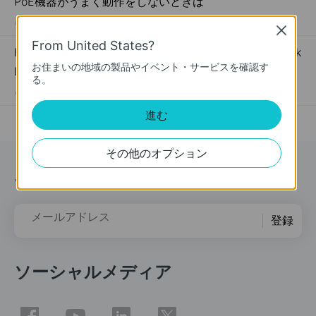
PoE機器がうまく動作をしないときは
05-10-2018
392021
views
Close
From United States?
How to Register a TP-Link Product Using Your TP-Link
お住まいの地域の製品やイベント・サービスを確認す
ID
る。
09-16-2019
510100
views
進む
その他のオプション
ニュース＆オファー
メールアドレス
登録
ソーシャルメディア