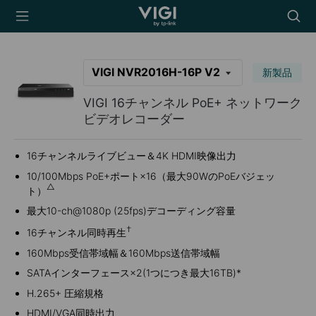
TP-Link, Reliably
Searc
Smart
icon
VIGI NVR2016H-16P V2
新製品
VIGI 16チャンネル PoE+ ネットワーク
ビデオレコーダー
16チャンネルライブビュー＆4K HDMI映像出力
10/100Mbps PoE+ポート×16（最大90WのPoEバジェッ
△
ト）
最大
10-ch@1080p (25fps)
デコーディング容量
†
16チャンネル同時再生
160Mbps受信帯域幅＆160Mbps送信帯域幅
SATAインターフェース×2(1つにつき最大16TB)*
H.265+ 圧縮規格
HDMI/VGA同時出力