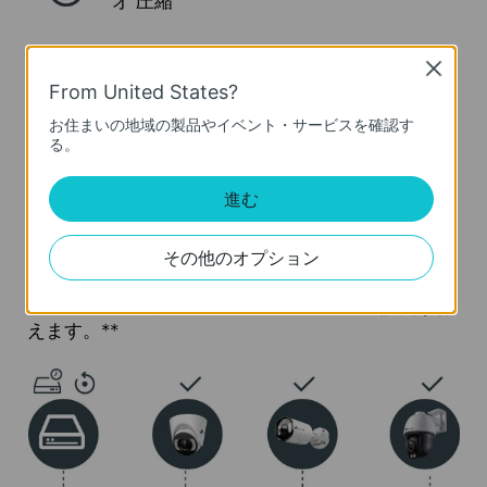
オ
圧縮
SATAインタ
Close
ワンクリック
ーフェース×2
From United States?
設定
(1つにつき最
お住まいの地域の製品やイベント・サービスを確認す
大16TB)*
る。
進む
ワンクリック設定
その他のオプション
VIGI NVRがあれば、ワンクリックするだけでデバイ
ス追加・HDD初期化・録画スケジュールの設定が行
えます。**