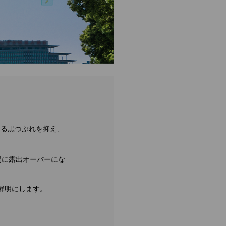
よる黒つぶれを抑え、
間に露出オーバーにな
鮮明にします。