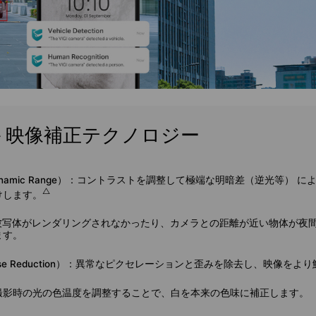
id－映像補正テクノロジー
namic Range）：
コントラストを調整して極端な明暗差（逆光等） に
△
けします。
被写体がレンダリングされなかったり、カメラとの距離が近い物体が夜
ます。
ise Reduction）：
異常なピクセレーションと歪みを除去し、映像をより
撮影時の光の色温度を調整することで、白を本来の色味に補正します。