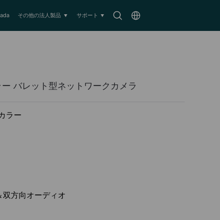
Search
Choose
ada
その他の法人製品
サポート
icon
location
ルカラー バレット型ネットワークカメラ
ルカラー
＆双方向オーディオ