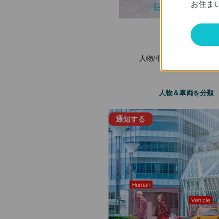
お住ま
人物/車両とその他の物
人物＆車両を分類
通知する