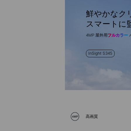
鮮やかなク
スマートに
4MP 屋外用
フルカラー
InSight S345
高画質