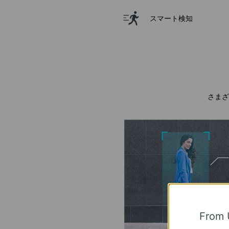
スマート検知
さまざ
From 