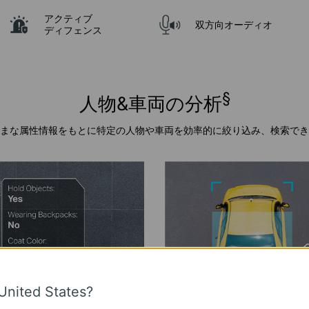
アクティブ
双方向オーディオ
ディフェンス
§
人物&車両の分析
まな属性情報をもとに特定の人物や車両を効率的に絞り込み、検索でき
United States?