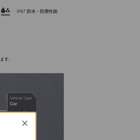
IP67 防水・防塵性能
ます。
Close