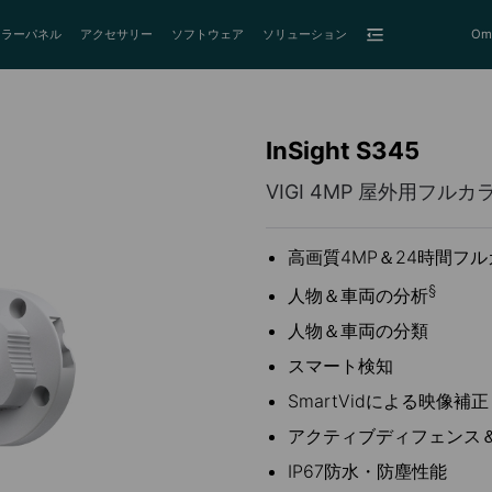
ーラーパネル
アクセサリー
ソフトウェア
ソリューション
Om
InSight S345
VIGI 4MP 屋外用フ
高画質4MP＆24時間フ
§
人物＆車両の分析
人物＆車両の分類
スマート検知
SmartVidによる映像補正
アクティブディフェンス
IP67防水・防塵性能