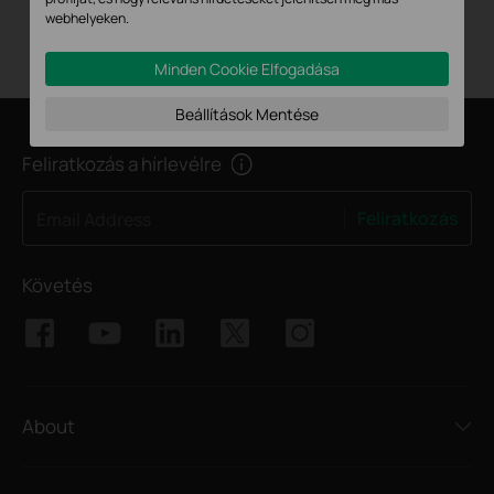
CPE510
webhelyeken.
5 GHz-es 300 Mb/s 13dBi
kültéri egység
Minden Cookie Elfogadása
Beállítások Mentése
Feliratkozás a hírlevélre
Feliratkozás
Email Address
Követés
About