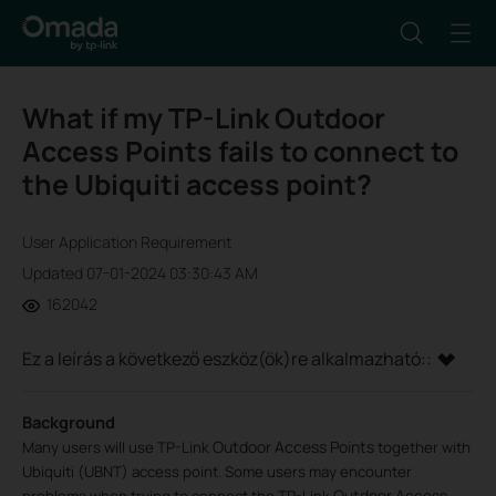
What if my TP-Link Outdoor
Access Points fails to connect to
the Ubiquiti access point?
User Application Requirement
Updated 07-01-2024 03:30:43 AM
162042
Ez a leírás a következő eszköz(ök)re alkalmazható::
Background
Outdoor Access Points
Many users will use TP-Link
together with
Ubiquiti (UBNT) access point. Some users may encounter
Outdoor Access
problems when trying to connect the TP-Link