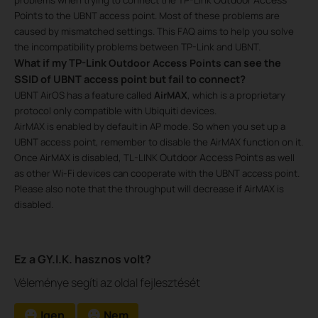
Points
to the UBNT access point. Most of these problems are
caused by mismatched settings. This FAQ aims to help you solve
the incompatibility problems between TP-Link and UBNT.
What if my TP-Link
can see the
Outdoor Access Points​
SSID of UBNT access point but fail to connect?
UBNT AirOS has a feature called
AirMAX
, which is a proprietary
protocol only compatible with Ubiquiti devices.
AirMAX is enabled by default in AP mode. So when you set up a
UBNT access point, remember to disable the AirMAX function on it.
Outdoor Access Points
Once AirMAX is disabled, TL-LINK
as well
as other Wi-Fi devices can cooperate with the UBNT access point.
Please also note that the throughput will decrease if AirMAX is
disabled.
Ez a GY.I.K. hasznos volt?
Véleménye segíti az oldal fejlesztését
Igen
Nem