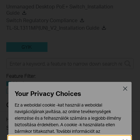
Unmanaged Desktop PoE+ Switch_Installation
Guide
Switch Regulatory Compliance
TL-SL1311MP(UN)_V2_Installation Guide
GYIK
Feature Filter:
Mind
Close
Troubleshooting
Your Privacy Choices
GYIK
Ez a weboldal cookie -kat használ a weboldal
navigációjának javítása, az online tevékenységek
elemzése és a felhasználók számára a legjobb élmény
How to Troubleshoot Unstable Internet Issue on Omada
biztosítása érdekében. A cookie -k használata ellen
Switch
bármikor tiltakozhat. További információt az
06-24-2026
129875
views
adatvédelmi irányelveinkben
talál.