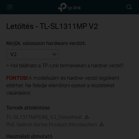
TP-Link,
Searc
Reliably
icon
Smart
Letöltés -
TL-SL1311MP
V2
Kérjük, válasszon hardware verziót:
V2
>
Hol található a TP-Link termékeken a hardver verzió?
FONTOS!
:A modellszám és hardver verzió régióként
eltérhet. Ne feledje ellenőrizni ezeket a részleteket
vásárláskor.
Termék áttekintése
TL-SL1311MP(UN)_V2_Datasheet
PoE Switch Series Product Introduction
Használati útmutató