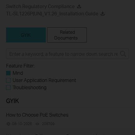
Switch Regulatory Compliance
TL-SL1226P(UN)_V1.26_Installation Guide
Related
GYIK
Documents
Feature Filter:
Mind
User Application Requirement
Troubleshooting
GYIK
How to Choose PoE Switches
08-10-2026
208709
views