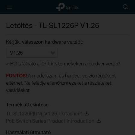
TP-Link,
Searc
Reliably
icon
Smart
Letöltés -
TL-SL1226P
V1.26
Kérjük, válasszon hardware verziót:
V1.26
>
Hol található a TP-Link termékeken a hardver verzió?
FONTOS!
:A modellszám és hardver verzió régióként
eltérhet. Ne feledje ellenőrizni ezeket a részleteket
vásárláskor.
Termék áttekintése
TL-SL1226P(UN)_V1.26_Datasheet
PoE Switch Series Product Introduction
Használati útmutató