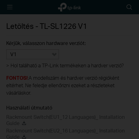
TP-Link,
Searc
Reliably
icon
Smart
Letöltés -
TL-SL1226
V1
Kérjük, válasszon hardware verziót:
V1
>
Hol található a TP-Link termékeken a hardver verzió?
FONTOS!
:A modellszám és hardver verzió régióként
eltérhet. Ne feledje ellenőrizni ezeket a részleteket
vásárláskor.
Használati útmutató
Rackmount Switch(EU1_12 Languages)_ Installation
Guide
Rackmount Switch(EU2_16 Languages)_ Installation
Guide