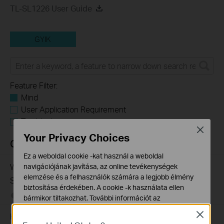
TL-SL1226 User Guide
GYIK
Feature Filter:
Mind
User Application Requirement
Troubleshooting
Close
Your Privacy Choices
GYIK
Ez a weboldal cookie -kat használ a weboldal
What Are the Differences in Features and Application
navigációjának javítása, az online tevékenységek
elemzése és a felhasználók számára a legjobb élmény
Scenarios Among Various Series Switches
biztosítása érdekében. A cookie -k használata ellen
07-31-2026
407202
views
bármikor tiltakozhat. További információt az
adatvédelmi irányelveinkben
talál.
Close
How to Troubleshoot Unstable Internet Issue on Omada