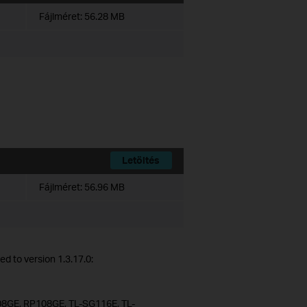
Fájlméret:
56.28 MB
Letöltés
Fájlméret:
56.96 MB
d to version 1.3.17.0:
8GE, RP108GE, TL-SG116E, TL-