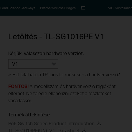
Load Balance Gateways
Pharos Wireless Bridges
VIGI Surveillanc
Letöltés -
TL-SG1016PE
V1
Kérjük, válasszon hardware verziót:
V1
>
Hol található a TP-Link termékeken a hardver verzió?
FONTOS!
:A modellszám és hardver verzió régióként
eltérhet. Ne feledje ellenőrizni ezeket a részleteket
vásárláskor.
Termék áttekintése
PoE Switch Series Product Introduction
TL-SG1016PE(UN)_V1_Datasheet