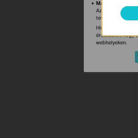
Marketing és Ele
Az elemző cookie 
tevékenységeit, h
Hirdetési partnere
érdekében, hogy ér
webhelyeken.