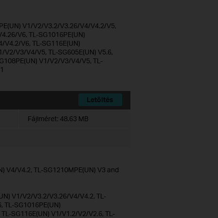
E(UN) V1/V2/V3.2/V3.26/V4/V4.2/V5,
4.26/V6, TL-SG1016PE(UN)
4/V4.2/V6, TL-SG116E(UN)
1/V2/V3/V4/V5, TL-SG605E(UN) V5.6,
G108PE(UN) V1/V2/V3/V4/V5, TL-
V1
Letöltés
Fájlméret:
48.63 MB
N) V4/V4.2, TL-SG1210MPE(UN) V3 and
N) V1/V2/V3.2/V3.26/V4/V4.2, TL-
6, TL-SG1016PE(UN)
TL-SG116E(UN) V1/V1.2/V2/V2.6, TL-