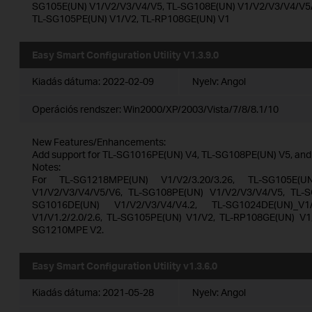
SG105E(UN) V1/V2/V3/V4/V5, TL-SG108E(UN) V1/V2/V3/V4/V5
TL-SG105PE(UN) V1/V2, TL-RP108GE(UN) V1
Easy Smart Configuration Utility V1.3.9.0
Kiadás dátuma:
2022-02-09
Nyelv:
Angol
Operációs rendszer: Win2000/XP/2003/Vista/7/8/8.1/10
New Features/Enhancements:
Add support for TL-SG1016PE(UN) V4, TL-SG108PE(UN) V5, an
Notes:
For TL-SG1218MPE(UN) V1/V2/3.20/3.26, TL-SG105E(U
V1/V2/V3/V4/V5/V6, TL-SG108PE(UN) V1/V2/V3/V4/V5, TL-S
SG1016DE(UN) V1/V2/V3/V4/V4.2, TL-SG1024DE(UN)_V1/V
V1/V1.2/2.0/2.6, TL-SG105PE(UN) V1/V2, TL-RP108GE(UN) V1
SG1210MPE V2.
Easy Smart Configuration Utility v1.3.6.0
Kiadás dátuma:
2021-05-28
Nyelv:
Angol