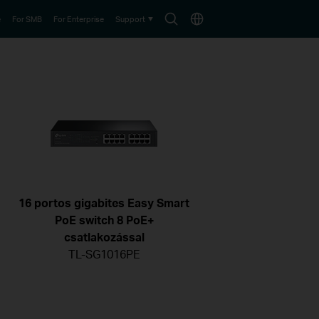
Search
Choose
e
For SMB
For Enterprise
Support
icon
location
16 portos gigabites Easy Smart
PoE switch 8 PoE+
csatlakozással
TL-SG1016PE