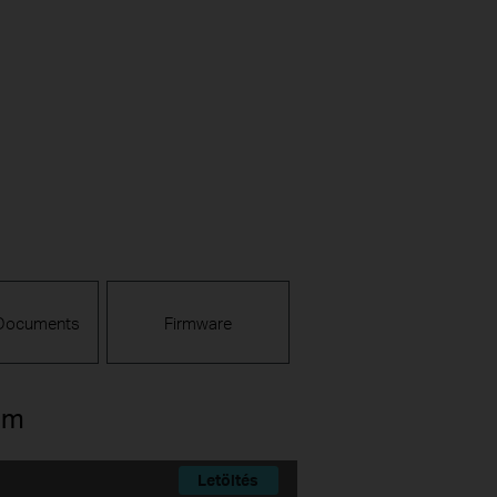
 Documents
Firmware
am
Letöltés