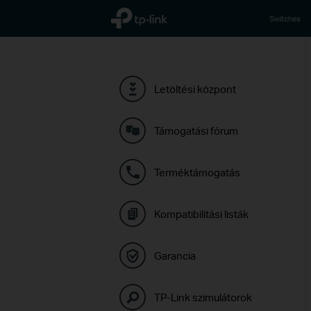
TP-Link, Reliably Smart
Switches
Letöltési központ
Támogatási fórum
Terméktámogatás
Kompatibilitási listák
Garancia
TP-Link szimulátorok