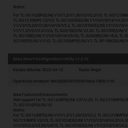
Notes:
For TL-SG1428PE(UN) V1/V1.2/V1.26/V2/V2.2/V3, TL-SG1218MP
TL-SG1210MPE V2/V3, TL-SG1024DE(UN) V1/V2/V3/V4/V4.20/V
V1/V2/V3.20/V3.26/V4/V5/V5.2, TL-SG1016DE(UN) V1/V2/V3/V
V1/V1.2/V2/V2.2/V2.6, TL-SG616E(UN) V2.26, TL-SG105E(UN) V
TL-SG108E(UN) V1/V2/V3/V4/V5/V6, TL-SG608E(UN) V6.6, TL-S
SG105PE(UN) V1/V2, TL-SG105MPE(UN) V1, TL-RP108GE(UN) 
Easy Smart Configuration Utility v1.3.10
Kiadás dátuma:
2022-04-12
Nyelv:
Angol
Operációs rendszer: Win2000/XP/2003/Vista/7/8/8.1/10
New Features/Enhancements:
Add support for TL-SG1428PE(UN) V2/V2.20, TL-SG1218MPE(U
TL-SG1016PE(UN) V5
Notes:
For TL-SG1428PE(UN) V1/V1.2/V1.26/V2/V2.2, TL-SG1218MPE(U
SG1210MPE V2/V3, TL-SG1024DE(UN) V1/V2/V3/V4/V4.2/V4.2
V1/V2/V3.2/V3.26/V4/V5, TL-SG1016DE(UN) V1/V2/V3/V4/V4.2, 