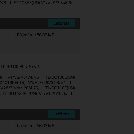
/V6, TL-SG108PE(UN) V1/V2/V3/V4/V5,
Letöltés
Fájlméret:
56.03 MB
d TL-SG105PE(UN) V2.
N) V1/V2/V3/V4/V5, TL-SG108E(UN)
G1016PE(UN) V1/V2/3.20/3.26/V4, TL-
2/V3/V4/4.20/4.26, TL-SG116E(UN)
, TL-SG1428PE(UN) V1/V1.2/V1.26, TL-
Letöltés
Fájlméret:
56.03 MB