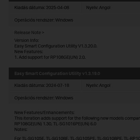
Kiadás dátuma:
2025-04-08
Nyelv:
Angol
Operációs rendszer: Windows
Release Note >
Version Info:
Easy Smart Configuration Utility V1.3.20.0.
New Features:
1. Add support for RP108GE(UN) 2.0.
Easy Smart Configuration Utility v1.3.19.0
Kiadás dátuma:
2024-07-18
Nyelv:
Angol
Operációs rendszer: Windows
New Features/Enhancements:
This iteration adds support for the following new models compare
RP108GE(UN) 1.30, TL-SG1016PE(UN) 6.0
Notes:
For TL-SG105E, TL-SG108E, TL-SG105PE, TL-SG108PE, TL-RP10