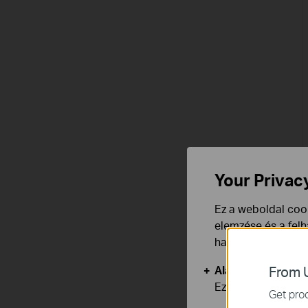
Your Privac
Ez a weboldal cook
elemzése és a fel
használata ellen b
Alap Cookie-k
From U
Ezek a cookie -k 
Get prod