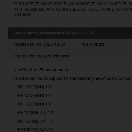
SG1016PE, TL-SG1016DE, TL-SG1024DE, TL-SG1210MPE, TL-S
V5.0, TL-SG608E V6.0, TL-SG616E 2.20, TL-SG105MPE 1.0, D
DS108GE
Easy Smart Configuration Utility v1.3.17.0
Kiadás dátuma:
2023-12-28
Nyelv:
Angol
Operációs rendszer: Windows
New Features/Enhancements:
This iteration adds support for the following new models compare
·DS105GE(UN) 1.0
·DS108GE(UN) 1.0
·DS116GE(UN) 1.0
·DS1016GE(UN) 1.0
·DS1024GE(UN) 1.0
·RP108GE(UN) 1.20