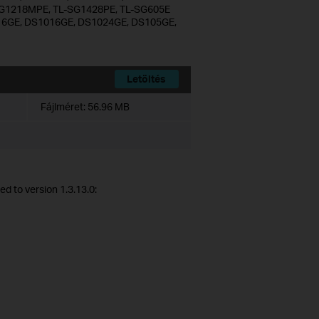
G1218MPE, TL-SG1428PE, TL-SG605E
S116GE, DS1016GE, DS1024GE, DS105GE,
Letöltés
Fájlméret:
56.96 MB
d to version 1.3.13.0: