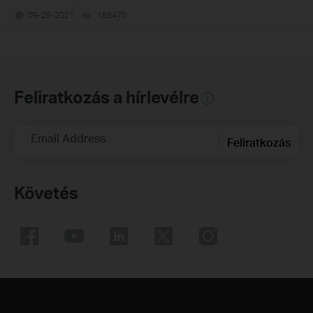
09-28-2021
168470
views
Feliratkozás a hírlevélre
Email Address
Feliratkozás
Követés