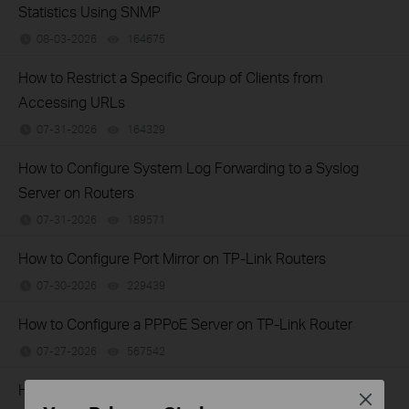
Statistics Using SNMP
08-03-2026
164675
views
How to Restrict a Specific Group of Clients from
Accessing URLs
07-31-2026
164329
views
How to Configure System Log Forwarding to a Syslog
Server on Routers
07-31-2026
189571
views
How to Configure Port Mirror on TP-Link Routers
07-30-2026
229439
views
How to Configure a PPPoE Server on TP-Link Router
07-27-2026
567542
views
How to Set Session Limit on TP-Link Router
Close