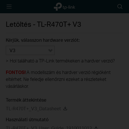
TP-Link,
Searc
Reliably
icon
Smart
Letöltés -
TL-R470T+
V3
Kérjük, válasszon hardware verziót:
V3
>
Hol található a TP-Link termékeken a hardver verzió?
FONTOS!
:A modellszám és hardver verzió régióként
eltérhet. Ne feledje ellenőrizni ezeket a részleteket
vásárláskor.
Termék áttekintése
TL-R470T+_V3_Datasheet
Használati útmutató
TL-R470T+_V3_User_Guide_1910011012