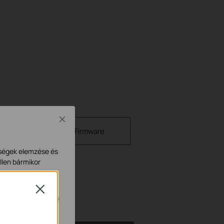
Close
 Documents
Firmware
ységek elemzése és
llen bármikor
Close
n.