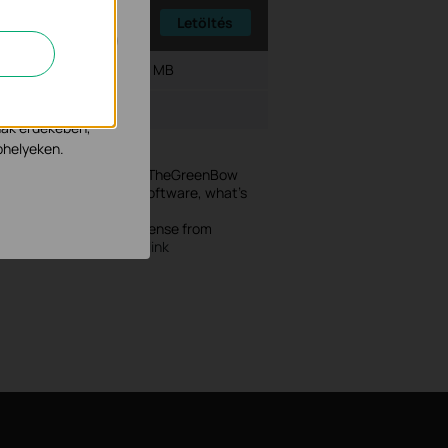
Letöltés
Fájlméret:
5.81 MB
tevékenységeit,
nak érdekében,
bhelyeken.
his folder. You can click TheGreenBow
 to download the latest software, what's
ed using instructions.
 Please purchase full license from
p://thegreenbow.com/tplink