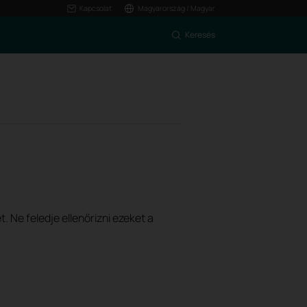
Kapcsolat
Magyarország / Magyar
Keresés
. Ne feledje ellenőrizni ezeket a