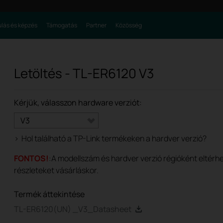
lás és képzés
Támogatás
Partner
Közösség
Letöltés -
TL-ER6120
V3
Kérjük, válasszon hardware verziót:
V3
>
Hol található a TP-Link termékeken a hardver verzió?
FONTOS!
:A modellszám és hardver verzió régióként eltérhet
részleteket vásárláskor.
Termék áttekintése
TL-ER6120(UN) _V3_Datasheet