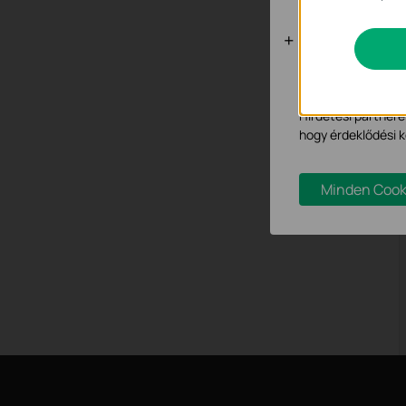
Marketing é
Az elemző cookie 
hogy javítsuk és 
Hirdetési partnere
hogy érdeklődési k
Minden Cook