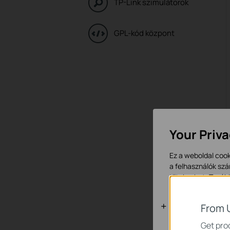
TP-Link szimulátorok
GPL-kód központ
Your Priv
Ez a weboldal cook
a felhasználók szá
tiltakozhat. Továb
Alap Cookie
From 
Ezek a cookie -k 
Get prod