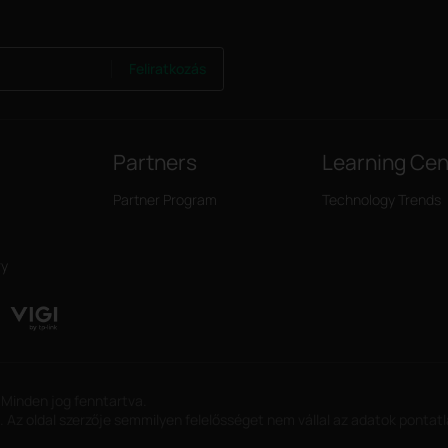
Feliratkozás
Partners
Learning Cen
Partner Program
Technology Trends
ry
 Minden jog fenntartva.
. Az oldal szerzője semmilyen felelősséget nem vállal az adatok pontat