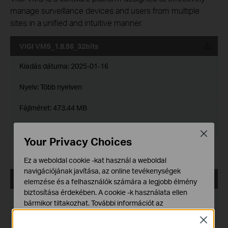
manage surveillance devices and users from multiple
sites in a unified and intuitive manner.
VIGI VMS_1.8.56_32bits
Kiadás dátuma:
2025-01-16
Nyelv:
Több nyelven
Fájlméret:
473.44 MB
Operációs rendszer: Windows 7/10/11/Server 2008 32bits
Close
Your Privacy Choices
Release Note >
Ez a weboldal cookie -kat használ a weboldal
navigációjának javítása, az online tevékenységek
VIGI VMS_1.8.56_64bits
elemzése és a felhasználók számára a legjobb élmény
biztosítása érdekében. A cookie -k használata ellen
Kiadás dátuma:
2025-01-16
bármikor tiltakozhat. További információt az
adatvédelmi irányelveinkben
talál.
Nyelv:
Több nyelven
Close