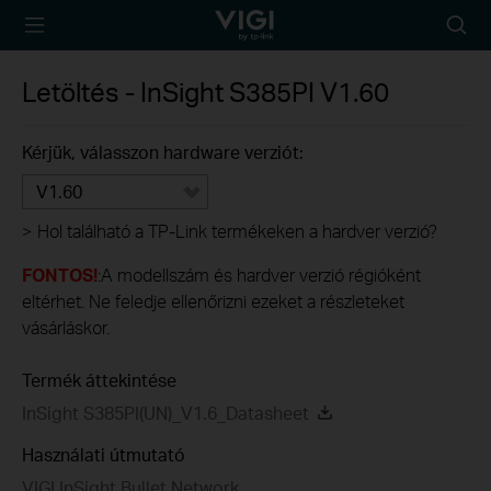
TP-Link, Reliably
Searc
Smart
icon
Letöltés -
InSight S385PI
V1.60
Kérjük, válasszon hardware verziót:
V1.60
>
Hol található a TP-Link termékeken a hardver verzió?
FONTOS!
:A modellszám és hardver verzió régióként
eltérhet. Ne feledje ellenőrizni ezeket a részleteket
vásárláskor.
Termék áttekintése
InSight S385PI(UN)_V1.6_Datasheet
Használati útmutató
VIGI InSight Bullet Network