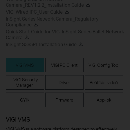
Camera_REV1.2.2_Installation Guide
VIGI Wired IPC_User Guide
InSight Series Network Camera_Regulatory
Compliance
Quick Start Guide for VIGI InSight Series Bullet Network
Camera
InSight S385PI_Installation Guide
VIGI VMS
VIGI PC Client
VIGI Config Tool
VIGI Security
Driver
Beállítási videó
Manager
GYIK
Firmware
App-ok
VIGI VMS
VIGI VMS is a software platform designed to effectively