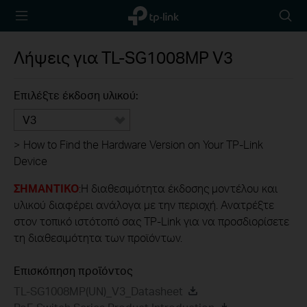
TP-Link,
Searc
Reliably
icon
Smart
Λήψεις για
TL-SG1008MP
V3
Επιλέξτε έκδοση υλικού:
V3
>
How to Find the Hardware Version on Your TP-Link
Device
ΣΗΜΑΝΤΙΚΟ
:Η διαθεσιμότητα έκδοσης μοντέλου και
υλικού διαφέρει ανάλογα με την περιοχή. Ανατρέξτε
στον τοπικό ιστότοπό σας TP-Link για να προσδιορίσετε
τη διαθεσιμότητα των προϊόντων.
Επισκόπηση προϊόντος
TL-SG1008MP(UN)_V3_Datasheet