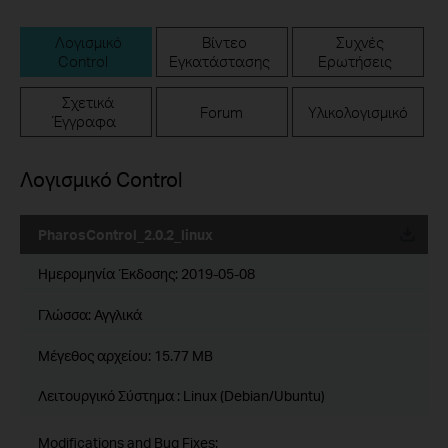
Λογισμικό
Βίντεο
Συχνές
Control
Εγκατάστασης
Ερωτήσεις
Σχετικά
Forum
Υλικολογισμικό
Έγγραφα
Λογισμικό Control
PharosControl_2.0.2_linux
Ημερομηνία Έκδοσης:
2019-05-08
Γλώσσα:
Αγγλικά
Μέγεθος αρχείου:
15.77 MB
Λειτουργικό Σύστημα : Linux (Debian/Ubuntu)
Modifications and Bug Fixes: