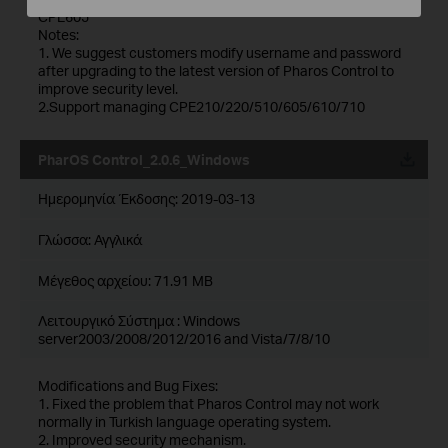
CPE605
Notes:
1. We suggest customers modify username and password
after upgrading to the latest version of Pharos Control to
improve security level.
2.Support managing CPE210/220/510/605/610/710
PharOS Control_2.0.6_Windows
Ημερομηνία Έκδοσης:
2019-03-13
Γλώσσα:
Αγγλικά
Μέγεθος αρχείου:
71.91 MB
Λειτουργικό Σύστημα : Windows
server2003/2008/2012/2016 and Vista/7/8/10
Modifications and Bug Fixes:
1. Fixed the problem that Pharos Control may not work
normally in Turkish language operating system.
2. Improved security mechanism.