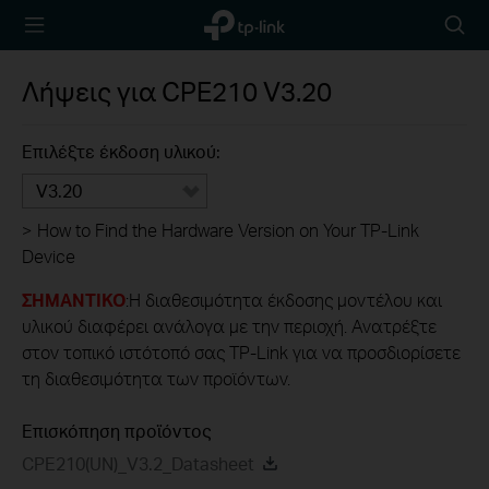
TP-Link,
Searc
Reliably
icon
Smart
Λήψεις για
CPE210
V3.20
Επιλέξτε έκδοση υλικού:
V3.20
>
How to Find the Hardware Version on Your TP-Link
Device
ΣΗΜΑΝΤΙΚΟ
:Η διαθεσιμότητα έκδοσης μοντέλου και
υλικού διαφέρει ανάλογα με την περιοχή. Ανατρέξτε
στον τοπικό ιστότοπό σας TP-Link για να προσδιορίσετε
τη διαθεσιμότητα των προϊόντων.
Επισκόπηση προϊόντος
CPE210(UN)_V3.2_Datasheet