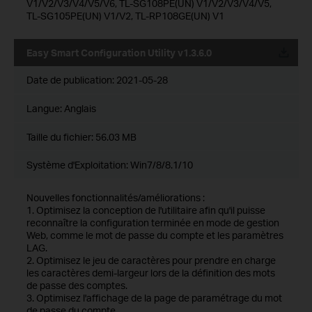
V1/V2/V3/V4/V5/V6, TL-SG108PE(UN) V1/V2/V3/V4/V5,
TL-SG105PE(UN) V1/V2, TL-RP108GE(UN) V1
Easy Smart Configuration Utility v1.3.6.0
Date de publication:
2021-05-28
Langue:
Anglais
Taille du fichier:
56.03 MB
Système d'Exploitation: Win7/8/8.1/10
Nouvelles fonctionnalités/améliorations :
1. Optimisez la conception de l'utilitaire afin qu'il puisse
reconnaître la configuration terminée en mode de gestion
Web, comme le mot de passe du compte et les paramètres
LAG.
2. Optimisez le jeu de caractères pour prendre en charge
les caractères demi-largeur lors de la définition des mots
de passe des comptes.
3. Optimisez l'affichage de la page de paramétrage du mot
de passe du compte.