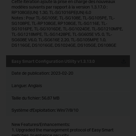
Cette itération ajoute la prise en charge des nouveaux
modèles suivants par rapport à la version 1.3.17.0 :
RP108GE(UN) 1.30, TL-SG1016PE(UN) 6.0
Notes : Pour TL-SG105E, TL-SG108E, TL-SG105PE, TL-
SG108PE, TL-RP108GE, RP108GE, TL-SG116E, TL-
SG1016PE, TL-SG1016DE, TL-SG1024DE, TL-SG1210MPE,
TL-SG1218MPE, TL-SG1428PE, TL-SG605E V5. 0, TL-
SG608E V6.0, TL-SG616E 2.20, TL-SG105MPE 1.0,
DS116GE, DS1016GE, DS1024GE, DS105GE, DS108GE
Easy Smart Configuration Utility v1.3.13.0
Date de publication:
2023-02-20
Langue:
Anglais
Taille du fichier:
56.87 MB
Système d'Exploitation: Win/7/8/10
New Features/Enhancements:
1. Upgraded the management protocol of Easy Smart
switches to enhance security.