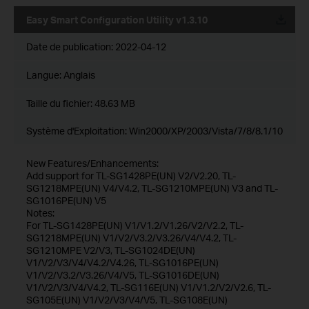
Easy Smart Configuration Utility v1.3.10
Date de publication:
2022-04-12
Langue:
Anglais
Taille du fichier:
48.63 MB
Système d'Exploitation: Win2000/XP/2003/Vista/7/8/8.1/10
New Features/Enhancements:
Add support for TL-SG1428PE(UN) V2/V2.20, TL-
SG1218MPE(UN) V4/V4.2, TL-SG1210MPE(UN) V3 and TL-
SG1016PE(UN) V5
Notes:
For TL-SG1428PE(UN) V1/V1.2/V1.26/V2/V2.2, TL-
SG1218MPE(UN) V1/V2/V3.2/V3.26/V4/V4.2, TL-
SG1210MPE V2/V3, TL-SG1024DE(UN)
V1/V2/V3/V4/V4.2/V4.26, TL-SG1016PE(UN)
V1/V2/V3.2/V3.26/V4/V5, TL-SG1016DE(UN)
V1/V2/V3/V4/V4.2, TL-SG116E(UN) V1/V1.2/V2/V2.6, TL-
SG105E(UN) V1/V2/V3/V4/V5, TL-SG108E(UN)