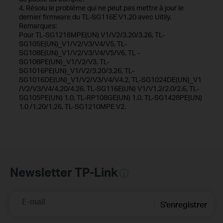
4. Résolu le problème qui ne peut pas mettre à jour le
dernier firmware du TL-SG116E V1.20 avec Uitily.
Remarques:
Pour TL-SG1218MPE(UN) V1/V2/3.20/3.26, TL-
SG105E(UN)_V1/V2/V3/V4/V5, TL-
SG108E(UN)_V1/V2/V3/V4/V5/V6, TL -
SG108PE(UN)_V1/V2/V3, TL-
SG1016PE(UN)_V1/V2/3.20/3.26, TL-
SG1016DE(UN)_V1/V2/V3/V4/V4.2, TL-SG1024DE(UN)_V1
/V2/V3/V4/4.20/4.26, TL-SG116E(UN) V1/V1.2/2.0/2.6, TL-
SG105PE(UN) 1.0, TL-RP108GE(UN) 1.0, TL-SG1428PE(UN)
1.0 /1.20/1.26, TL-SG1210MPE V2.
Newsletter TP-Link
E-mail
S'enregistrer