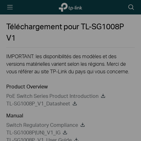
TP-Link,
Searc
Reliably
icon
Smart
Téléchargement pour
TL-SG1008P
V1
IMPORTANT: les disponibilités des modèles et des
versions matérielles varient selon les régions. Merci de
vous référer au site TP-Link du pays qui vous concerne.
Product Overview
PoE Switch Series Product Introduction
TL-SG1008P_V1_Datasheet
Manual
Switch Regulatory Compliance
TL-SG1008P(UN)_V1_IG
TL-SG1008P_V1_User Guide