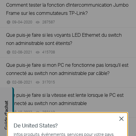
Comment tester la fonction d'intercommunication Jumbo
Frame sur les commutateurs TP-Link?
09-04-2020
287587
views
Que puis-je faire si les voyants LED Ethernet du switch
non adminsitrable sont éteints?
02-08-2021
415708
views
Que puis-je faire si mon PC ne fonctionne pas lorsqu'il est
connecté au switch non administrable par câble?
02-08-2021
317015
views
Que puis-je faire si la vitesse est lente lorsque le PC est
connecté au switch non administrable
Guide d'achat
08-18-2023
359119
views
Close
De United States?
Que dois-je faire si mon accès Internet depuis le switch
est instable ?
Infos produits, événements, services pour votre pays.