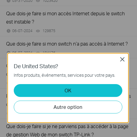
03-31-2020
1023420
views
Que dois-je faire si mon accès Internet depuis le switch
est instable ?
06-07-2024
129875
views
Que dois-je faire si mon switch n’a pas accès à Internet ?
06-07-2024
184176
views
Close
De United States?
Comment enregistrer un produit sur le système
d’enregistrement de produits TP-Link
Infos produits, événements, services pour votre pays.
12-15-2025
510100
views
OK
Pourquoi mon appareil alimenté par PoE ne fonctionne pas
correctement lorsqu'il est connecté au switchPoE
Autre option
02-08-2021
391174
views
Que dois-je faire si je ne parviens pas à accéder à la page
de gestion Web de mon switch TP-Link ?