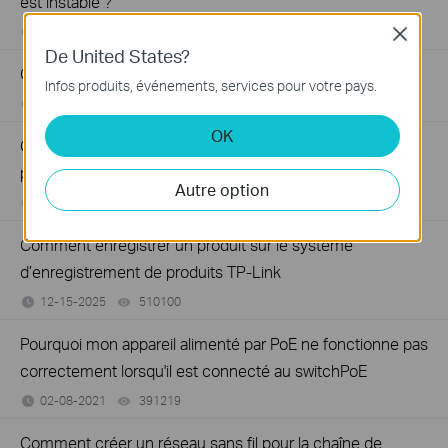
est instable ?
06-07-2024
129875
views
Close
De United States?
Que dois-je faire si mon switch n’a pas accès à Internet ?
Infos produits, événements, services pour votre pays.
06-07-2024
184176
views
OK
Comment configurer un réseau PoE en utilisant les
produits TP-Link PoE ?
Autre option
02-08-2021
325723
views
Comment enregistrer un produit sur le système
d’enregistrement de produits TP-Link
12-15-2025
510100
views
Pourquoi mon appareil alimenté par PoE ne fonctionne pas
correctement lorsqu'il est connecté au switchPoE
02-08-2021
391219
views
Comment créer un réseau sans fil pour la chaîne de