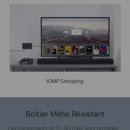
IGMP Snooping
Boitier Métal Résistant
Les composants du TL-SG108E sont protégés