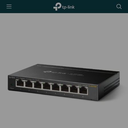
TP-Link,
Searc
Reliably
icon
Smart