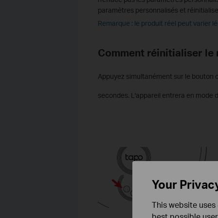
paramètres personnalisés et réinitialise
Remarque : le produit réel peut varier
Comment réinitialiser le
Appuyez simultanément sur le bouton
secondes. L'appareil entrera en mode de
Your Privac
This website uses 
best possible user