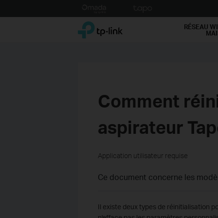
Click
to
TP-Link, Reliably Smart
skip
RÉSEAU WI
MA
the
navigation
bar
Comment réinit
aspirateur Ta
Application utilisateur requise
Ce document concerne les modèle
Il existe deux types de réinitialisation 
n'efface pas les paramètres personnalis