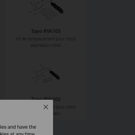
Tapo RVA103
Kit de remplacement pour robot
aspirateur robot
Tapo RVA102
Close
Kit de remplacement pour robot
aspirateur Tapo
ties and have the
kies at any time.