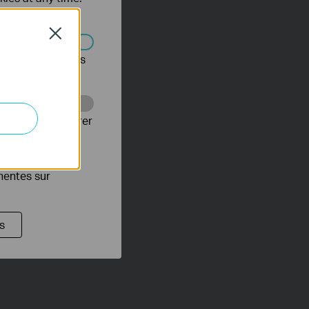
Close
s être désactivés
Web pour améliorer
es publicitaires
inentes sur
s