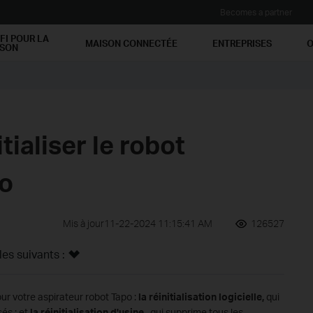
Becomes a partner
FI POUR LA
MAISON CONNECTÉE
ENTREPRISES
O
ISON
ialiser le robot
po
Mis à jour11-22-2024 11:15:41 AM
126527
s suivants :
pour votre aspirateur robot Tapo :
la réinitialisation logicielle,
qui
és ; et
la réinitialisation d'usine
, qui supprime tous les