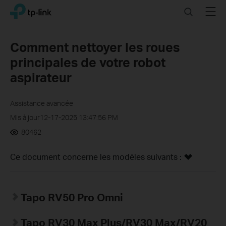
Click
Search
Menu
TP-Link, Reliably Smart
to
skip
the
Comment nettoyer les roues
navigation
principales de votre robot
bar
aspirateur
Assistance avancée
Mis à jour12-17-2025 13:47:56 PM
80462
Ce document concerne les modèles suivants :
Tapo RV50 Pro Omni
Tapo RV30 Max Plus
/RV30 Max/RV20