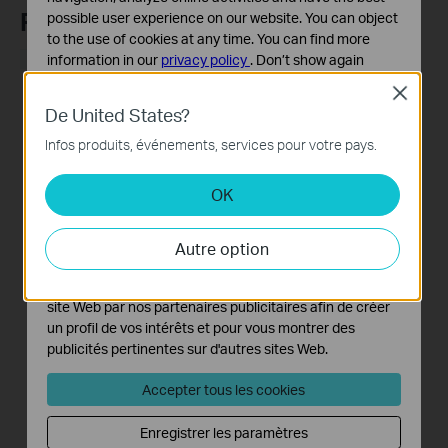
Recommend Products
possible user experience on our website. You can object
to the use of cookies at any time. You can find more
information in our
privacy policy
.
Don’t show again
NOUVEAUTÉ
Close
Cookies basiques
De United States?
Ces cookies sont nécessaires au fonctionnement du
site Web et ne peuvent pas être désactivés dans vos
Infos produits, événements, services pour votre pays.
systèmes.
Tapo RV50 Pro Omni
Tapo RVA103
OK
Cookies d'analyse et marketing
Aspirateur robot laveur +
Kit de remplacement pour
Les cookies d'analyse nous permettent d'analyser vos
station d'accueil auto-
robot aspirateur robot
activités sur notre site Web pour améliorer et ajuster les
nettoyante avancée
Autre option
fonctionnalités de notre site Web.
Les cookies marketing peuvent être définis via notre
site Web par nos partenaires publicitaires afin de créer
un profil de vos intérêts et pour vous montrer des
publicités pertinentes sur d'autres sites Web.
Accepter tous les cookies
Tapo RVA102
Kit de remplacement pour
Enregistrer les paramètres