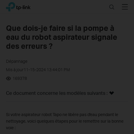
Click
Search
Menu
TP-Link, Reliably Smart
to
skip
the
Que dois-je faire si la pompe à
navigation
eau du robot aspirateur signale
bar
des erreurs ?
Dépannage
Mis à jour11-15-2024 13:44:01 PM
169378
Ce document concerne les modèles suivants :
Si votre aspirateur robot Tapo ne libère pas d'eau pendant le
nettoyage, voici quelques étapes pour le remettre sur la bonne
voie :