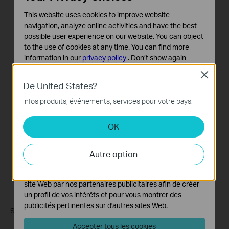
This website uses cookies to improve website
navigation, analyze online activities and have the best
possible user experience on our website. You can object
to the use of cookies at any time. You can find more
information in our
privacy policy
.
Don’t show again
Close
Cookies basiques
De United States?
Ces cookies sont nécessaires au fonctionnement du
site Web et ne peuvent pas être désactivés dans vos
Infos produits, événements, services pour votre pays.
systèmes.
OK
Cookies d'analyse et marketing
Les cookies d'analyse nous permettent d'analyser vos
activités sur notre site Web pour améliorer et ajuster les
Autre option
fonctionnalités de notre site Web.
Les cookies marketing peuvent être définis via notre
site Web par nos partenaires publicitaires afin de créer
un profil de vos intérêts et pour vous montrer des
publicités pertinentes sur d'autres sites Web.
Si le problème persiste, veuillez
contacter le support
.
Accepter tous les cookies