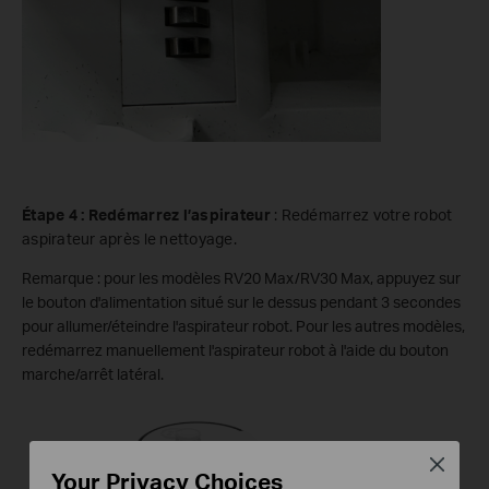
Étape 4 : Redémarrez l’aspirateur
: Redémarrez votre robot
aspirateur après le nettoyage.
Remarque : pour les modèles RV20 Max/RV30 Max, appuyez sur
le bouton d'alimentation situé sur le dessus pendant 3 secondes
pour allumer/éteindre l'aspirateur robot. Pour les autres modèles,
redémarrez manuellement l'aspirateur robot à l'aide du bouton
marche/arrêt latéral.
Close
Your Privacy Choices