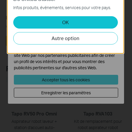
site Web et ne peuvent pas être désactivés dans vos
Infos produits, événements, services pour votre pays.
systèmes.
Est-ce que ce FAQ a été utile ?
OK
Cookies d'analyse et marketing
Vos commentaires nous aideront à améliorer ce site.
Les cookies d'analyse nous permettent d'analyser vos
activités sur notre site Web pour améliorer et ajuster les
Autre option
Oui
Non
fonctionnalités de notre site Web.
Les cookies marketing peuvent être définis via notre
site Web par nos partenaires publicitaires afin de créer
un profil de vos intérêts et pour vous montrer des
Recommend Products
publicités pertinentes sur d'autres sites Web.
Accepter tous les cookies
NOUVEAUTÉ
Enregistrer les paramètres
Tapo RV50 Pro Omni
Tapo RVA103
Aspirateur robot laveur +
Kit de remplacement pour
station d'accueil auto-
robot aspirateur robot