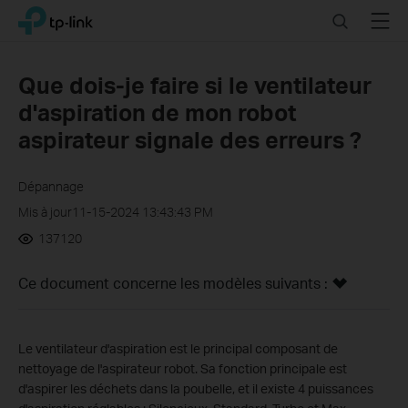
Click
Search
Menu
TP-Link, Reliably Smart
to
skip
the
Que dois-je faire si le ventilateur
navigation
d'aspiration de mon robot
bar
aspirateur signale des erreurs ?
Dépannage
Mis à jour11-15-2024 13:43:43 PM
137120
Ce document concerne les modèles suivants :
Le ventilateur d'aspiration est le principal composant de
nettoyage de l'aspirateur robot. Sa fonction principale est
d'aspirer les déchets dans la poubelle, et il existe 4 puissances