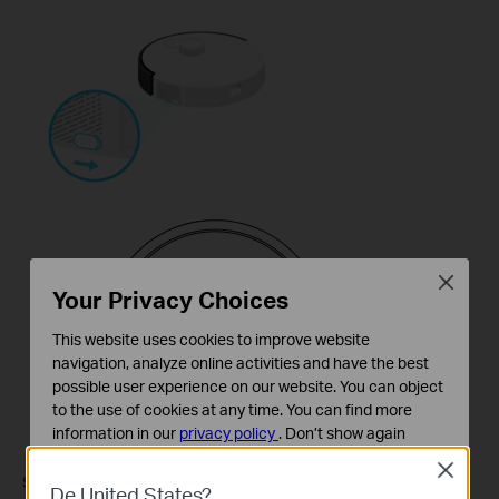
Close
Your Privacy Choices
This website uses cookies to improve website
navigation, analyze online activities and have the best
possible user experience on our website. You can object
to the use of cookies at any time. You can find more
information in our
privacy policy
.
Don’t show again
Close
Cookies basiques
Si le problème persiste, veuillez
contacter le support
.
De United States?
Ces cookies sont nécessaires au fonctionnement du