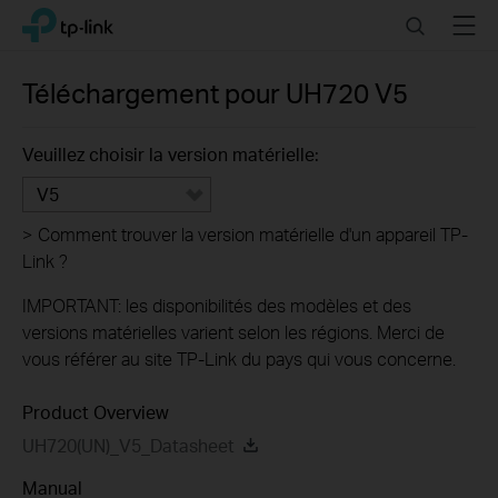
Click
Search
Menu
TP-Link, Reliably Smart
to
skip
the
Téléchargement pour
UH720
V5
navigation
bar
Veuillez choisir la version matérielle:
V5
>
Comment trouver la version matérielle d'un appareil TP-
Link ?
IMPORTANT: les disponibilités des modèles et des
versions matérielles varient selon les régions. Merci de
vous référer au site TP-Link du pays qui vous concerne.
Product Overview
UH720(UN)_V5_Datasheet
Manual