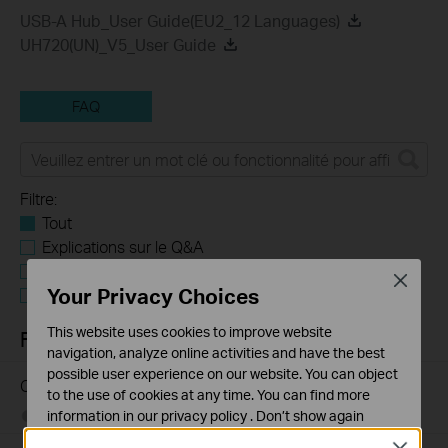
USB-A Hub_User Guide(EU2_12 Languages)
UH720(UN)_V5_User Guide
FAQ
Filtre:
Tout
Explications sur le Q&A
Application utilisateur requise
Close
Your Privacy Choices
Tapo Autres
This website uses cookies to improve website
FAQs
navigation, analyze online activities and have the best
possible user experience on our website. You can object
Questions générales sur le Hub USB TP-Link
to the use of cookies at any time. You can find more
information in our
privacy policy
.
Don’t show again
04-29-2022
149863
views