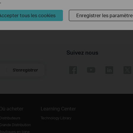
.
correctement lorsqu'il est connecté au switchPoE
Accepter tous les cookies
Enregistrer les paramètre
Suivez nous
S'enregistrer
Où acheter
Learning Center
Distributeurs
Technology Library
Grande Distribution
Boutiques en ligne