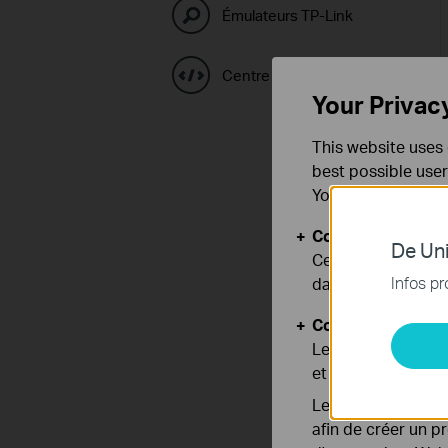
Émulateurs TP-Link
Centre de code GPL
Your Privac
This website uses 
best possible user
You can find more
Cookies basiques
De Uni
Ces cookies sont 
Infos pr
dans vos systèmes
Cookies d'analyse
Les cookies d'anal
et ajuster les fonc
Les cookies market
afin de créer un p