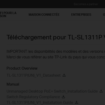
Becomes a partner
FI POUR LA
MAISON CONNECTÉE
ENTREPRISES
O
ISON
Téléchargement pour
TL-SL1311P
IMPORTANT: les disponibilités des modèles et des versions ma
Merci de vous référer au site TP-Link du pays qui vous conc
Product Overview
TL-SL1311P(UN)_V1_Datasheet
Manual
Unmanaged Desktop PoE+ Switch_Installation Guide
Switch Regulatory Compliance
TL-SL1311P(UN)_V1_Installation Guide