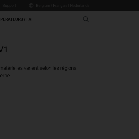
Support
Belgium / Français
|
Nederlands
Search
PÉRATEURS / FAI
V1
térielles varient selon les régions.
erne.