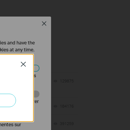
Close
ties and have the
kies at any time.
Close
s être désactivés
06-07-2024
129875
views
Web pour améliorer
06-07-2024
184176
views
es publicitaires
02-08-2021
391259
views
inentes sur