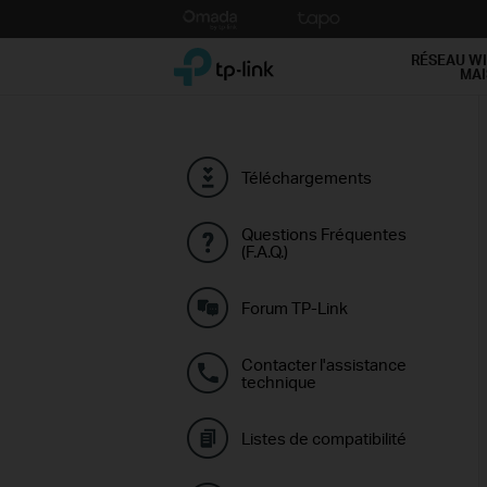
Click
to
TP-Link, Reliably Smart
skip
RÉSEAU WI
MA
the
navigation
bar
Téléchargements
Questions Fréquentes
(F.A.Q.)
Forum TP-Link
Contacter l'assistance
technique
Listes de compatibilité