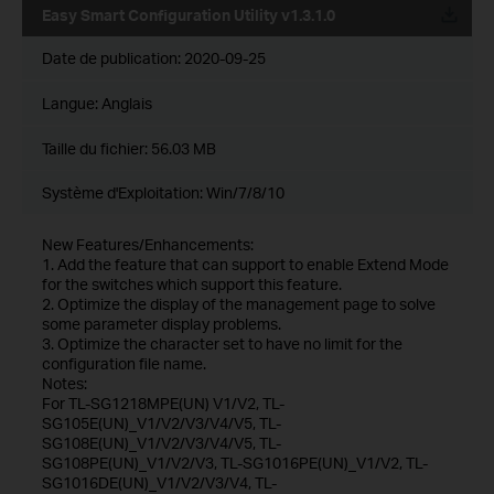
Easy Smart Configuration Utility v1.3.1.0
Date de publication:
2020-09-25
Langue:
Anglais
Taille du fichier:
56.03 MB
Système d'Exploitation: Win/7/8/10
New Features/Enhancements:
1. Add the feature that can support to enable Extend Mode
for the switches which support this feature.
2. Optimize the display of the management page to solve
some parameter display problems.
3. Optimize the character set to have no limit for the
configuration file name.
Notes:
For TL-SG1218MPE(UN) V1/V2, TL-
SG105E(UN)_V1/V2/V3/V4/V5, TL-
SG108E(UN)_V1/V2/V3/V4/V5, TL-
SG108PE(UN)_V1/V2/V3, TL-SG1016PE(UN)_V1/V2, TL-
SG1016DE(UN)_V1/V2/V3/V4, TL-