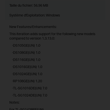
Taille du fichier:
56.96 MB
Système d'Exploitation: Windows
New Features/Enhancements:
This iteration adds support for the following new models
compared to version 1.3.13.0:
·DS105GE(UN) 1.0
·DS108GE(UN) 1.0
·DS116GE(UN) 1.0
·DS1016GE(UN) 1.0
·DS1024GE(UN) 1.0
·RP108GE(UN) 1.20
·TL-SG1016DE(UN) 7.0
·TL-SG1024DE(UN) 7.0
Notes:
For TL-SG1428PE(UN)