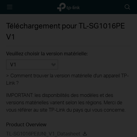
TP-Link,
Searc
Reliably
icon
Smart
Téléchargement pour
TL-SG1016PE
V1
Veuillez choisir la version matérielle:
V1
>
Comment trouver la version matérielle d'un appareil TP-
Link ?
IMPORTANT: les disponibilités des modèles et des
versions matérielles varient selon les régions. Merci de
vous référer au site TP-Link du pays qui vous concerne.
Product Overview
TL-SG1016PE(UN)_V1_Datasheet