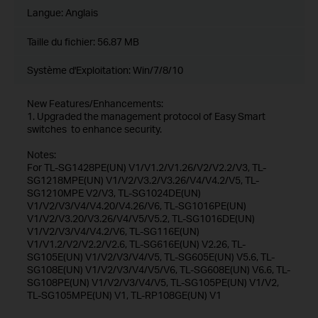
Langue:
Anglais
Taille du fichier:
56.87 MB
Système d'Exploitation: Win/7/8/10
New Features/Enhancements:
1. Upgraded the management protocol of Easy Smart
switches to enhance security.
Notes:
For TL-SG1428PE(UN) V1/V1.2/V1.26/V2/V2.2/V3, TL-
SG1218MPE(UN) V1/V2/V3.2/V3.26/V4/V4.2/V5, TL-
SG1210MPE V2/V3, TL-SG1024DE(UN)
V1/V2/V3/V4/V4.20/V4.26/V6, TL-SG1016PE(UN)
V1/V2/V3.20/V3.26/V4/V5/V5.2, TL-SG1016DE(UN)
V1/V2/V3/V4/V4.2/V6, TL-SG116E(UN)
V1/V1.2/V2/V2.2/V2.6, TL-SG616E(UN) V2.26, TL-
SG105E(UN) V1/V2/V3/V4/V5, TL-SG605E(UN) V5.6, TL-
SG108E(UN) V1/V2/V3/V4/V5/V6, TL-SG608E(UN) V6.6, TL-
SG108PE(UN) V1/V2/V3/V4/V5, TL-SG105PE(UN) V1/V2,
TL-SG105MPE(UN) V1, TL-RP108GE(UN) V1