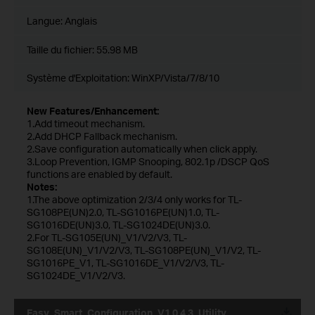
Langue:
Anglais
Taille du fichier:
55.98 MB
Système d'Exploitation: WinXP/Vista/7/8/10
New Features/Enhancement:
1.Add timeout mechanism.
2.Add DHCP Fallback mechanism.
2.Save configuration automatically when click apply.
3.Loop Prevention, IGMP Snooping, 802.1p /DSCP QoS
functions are enabled by default.
Notes:
1.The above optimization 2/3/4 only works for TL-
SG108PE(UN)2.0, TL-SG1016PE(UN)1.0, TL-
SG1016DE(UN)3.0, TL-SG1024DE(UN)3.0.
2.For TL-SG105E(UN)_V1/V2/V3, TL-
SG108E(UN)_V1/V2/V3, TL-SG108PE(UN)_V1/V2, TL-
SG1016PE_V1, TL-SG1016DE_V1/V2/V3, TL-
SG1024DE_V1/V2/V3.
Easy_Smart_Configuration_V1.0.4.3_Utility