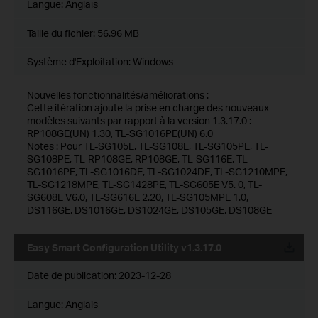
Langue:
Anglais
Taille du fichier:
56.96 MB
Système d'Exploitation: Windows
Nouvelles fonctionnalités/améliorations :
Cette itération ajoute la prise en charge des nouveaux
modèles suivants par rapport à la version 1.3.17.0 :
RP108GE(UN) 1.30, TL-SG1016PE(UN) 6.0
Notes : Pour TL-SG105E, TL-SG108E, TL-SG105PE, TL-
SG108PE, TL-RP108GE, RP108GE, TL-SG116E, TL-
SG1016PE, TL-SG1016DE, TL-SG1024DE, TL-SG1210MPE,
TL-SG1218MPE, TL-SG1428PE, TL-SG605E V5. 0, TL-
SG608E V6.0, TL-SG616E 2.20, TL-SG105MPE 1.0,
DS116GE, DS1016GE, DS1024GE, DS105GE, DS108GE
Easy Smart Configuration Utility v1.3.17.0
Date de publication:
2023-12-28
Langue:
Anglais