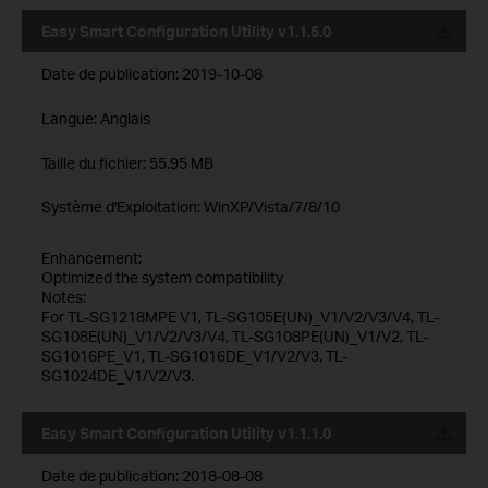
Easy Smart Configuration Utility v1.1.5.0
Date de publication:
2019-10-08
Langue:
Anglais
Taille du fichier:
55.95 MB
Système d'Exploitation: WinXP/Vista/7/8/10
Enhancement:
Optimized the system compatibility
Notes:
For TL-SG1218MPE V1, TL-SG105E(UN)_V1/V2/V3/V4, TL-
SG108E(UN)_V1/V2/V3/V4, TL-SG108PE(UN)_V1/V2, TL-
SG1016PE_V1, TL-SG1016DE_V1/V2/V3, TL-
SG1024DE_V1/V2/V3.
Easy Smart Configuration Utility v1.1.1.0
Date de publication:
2018-08-08