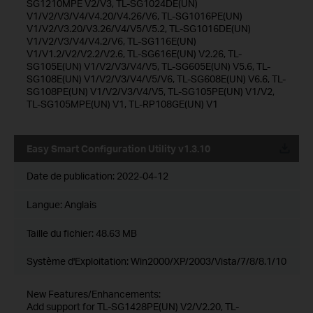
SG1210MPE V2/V3, TL-SG1024DE(UN)
V1/V2/V3/V4/V4.20/V4.26/V6, TL-SG1016PE(UN)
V1/V2/V3.20/V3.26/V4/V5/V5.2, TL-SG1016DE(UN)
V1/V2/V3/V4/V4.2/V6, TL-SG116E(UN)
V1/V1.2/V2/V2.2/V2.6, TL-SG616E(UN) V2.26, TL-
SG105E(UN) V1/V2/V3/V4/V5, TL-SG605E(UN) V5.6, TL-
SG108E(UN) V1/V2/V3/V4/V5/V6, TL-SG608E(UN) V6.6, TL-
SG108PE(UN) V1/V2/V3/V4/V5, TL-SG105PE(UN) V1/V2,
TL-SG105MPE(UN) V1, TL-RP108GE(UN) V1
Easy Smart Configuration Utility v1.3.10
Date de publication:
2022-04-12
Langue:
Anglais
Taille du fichier:
48.63 MB
Système d'Exploitation: Win2000/XP/2003/Vista/7/8/8.1/10
New Features/Enhancements:
Add support for TL-SG1428PE(UN) V2/V2.20, TL-