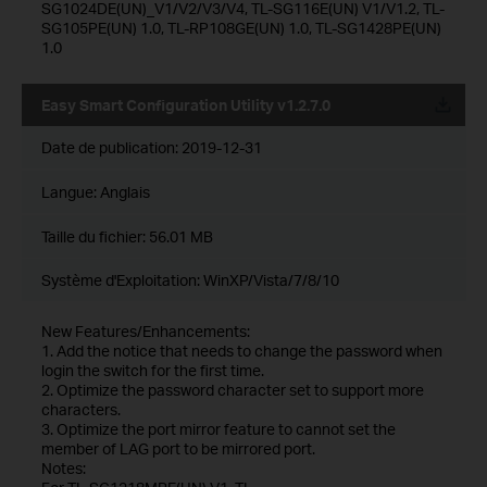
SG1024DE(UN)_V1/V2/V3/V4, TL-SG116E(UN) V1/V1.2, TL-
SG105PE(UN) 1.0, TL-RP108GE(UN) 1.0, TL-SG1428PE(UN)
1.0
Easy Smart Configuration Utility v1.2.7.0
Date de publication:
2019-12-31
Langue:
Anglais
Taille du fichier:
56.01 MB
Système d'Exploitation: WinXP/Vista/7/8/10
New Features/Enhancements:
1. Add the notice that needs to change the password when
login the switch for the first time.
2. Optimize the password character set to support more
characters.
3. Optimize the port mirror feature to cannot set the
member of LAG port to be mirrored port.
Notes: