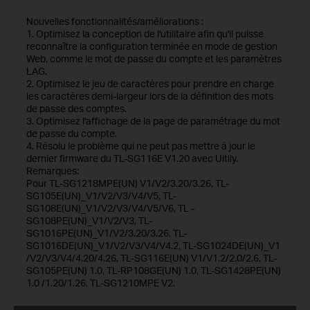
Nouvelles fonctionnalités/améliorations :
1. Optimisez la conception de l'utilitaire afin qu'il puisse
reconnaître la configuration terminée en mode de gestion
Web, comme le mot de passe du compte et les paramètres
LAG.
2. Optimisez le jeu de caractères pour prendre en charge
les caractères demi-largeur lors de la définition des mots
de passe des comptes.
3. Optimisez l'affichage de la page de paramétrage du mot
de passe du compte.
4. Résolu le problème qui ne peut pas mettre à jour le
dernier firmware du TL-SG116E V1.20 avec Uitily.
Remarques:
Pour TL-SG1218MPE(UN) V1/V2/3.20/3.26, TL-
SG105E(UN)_V1/V2/V3/V4/V5, TL-
SG108E(UN)_V1/V2/V3/V4/V5/V6, TL -
SG108PE(UN)_V1/V2/V3, TL-
SG1016PE(UN)_V1/V2/3.20/3.26, TL-
SG1016DE(UN)_V1/V2/V3/V4/V4.2, TL-SG1024DE(UN)_V1
/V2/V3/V4/4.20/4.26, TL-SG116E(UN) V1/V1.2/2.0/2.6, TL-
SG105PE(UN) 1.0, TL-RP108GE(UN) 1.0, TL-SG1428PE(UN)
1.0 /1.20/1.26, TL-SG1210MPE V2.