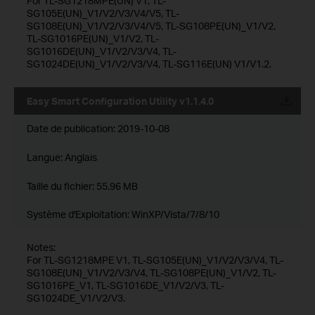
For TL-SG1218MPE(UN) V1, TL-
SG105E(UN)_V1/V2/V3/V4/V5, TL-
SG108E(UN)_V1/V2/V3/V4/V5, TL-SG108PE(UN)_V1/V2,
TL-SG1016PE(UN)_V1/V2, TL-
SG1016DE(UN)_V1/V2/V3/V4, TL-
SG1024DE(UN)_V1/V2/V3/V4, TL-SG116E(UN) V1/V1.2.
Easy Smart Configuration Utility v1.1.4.0
Date de publication:
2019-10-08
Langue:
Anglais
Taille du fichier:
55.96 MB
Système d'Exploitation: WinXP/Vista/7/8/10
Notes:
For TL-SG1218MPE V1, TL-SG105E(UN)_V1/V2/V3/V4, TL-
SG108E(UN)_V1/V2/V3/V4, TL-SG108PE(UN)_V1/V2, TL-
SG1016PE_V1, TL-SG1016DE_V1/V2/V3, TL-
SG1024DE_V1/V2/V3.