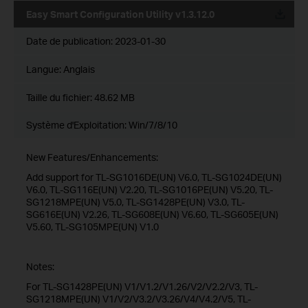
Easy Smart Configuration Utility v1.3.12.0
Date de publication:
2023-01-30
Langue:
Anglais
Taille du fichier:
48.62 MB
Système d'Exploitation: Win/7/8/10
New Features/Enhancements:
Add support for TL-SG1016DE(UN) V6.0, TL-SG1024DE(UN)
V6.0, TL-SG116E(UN) V2.20, TL-SG1016PE(UN) V5.20, TL-
SG1218MPE(UN) V5.0, TL-SG1428PE(UN) V3.0, TL-
SG616E(UN) V2.26, TL-SG608E(UN) V6.60, TL-SG605E(UN)
V5.60, TL-SG105MPE(UN) V1.0
Notes:
For TL-SG1428PE(UN) V1/V1.2/V1.26/V2/V2.2/V3, TL-
SG1218MPE(UN) V1/V2/V3.2/V3.26/V4/V4.2/V5, TL-