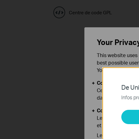
Centre de code GPL
Your Privac
This website uses 
best possible user
You can find more
Cookies basiques
De Uni
Ces cookies sont 
Infos pr
dans vos systèmes
Cookies d'analyse
Les cookies d'anal
et ajuster les fonc
Les cookies market