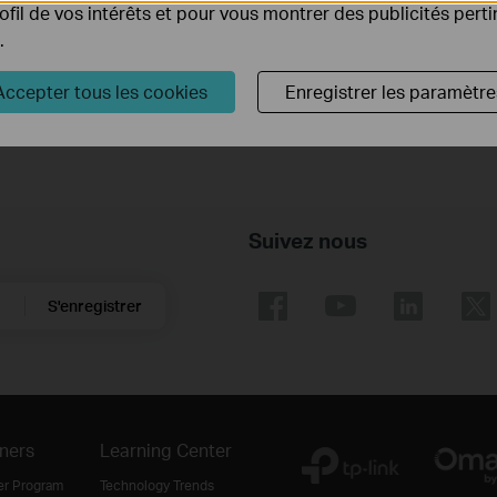
rofil de vos intérêts et pour vous montrer des publicités pert
.
Comment trouver la référence de votre appareil TP-Link ?
Accepter tous les cookies
Enregistrer les paramètre
Suivez nous
S'enregistrer
ners
Learning Center
er Program
Technology Trends