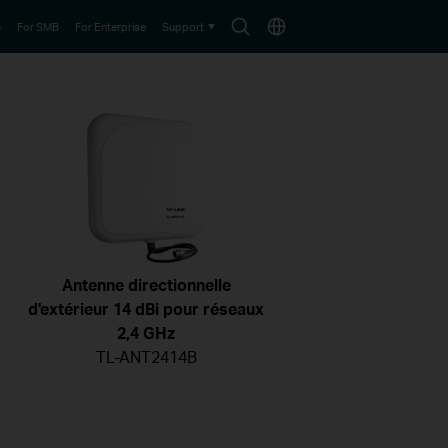
Search
Choose
e
For SMB
For Enterprise
Support
icon
location
Antenne directionnelle
d'extérieur 14 dBi pour réseaux
2,4 GHz
TL-ANT2414B