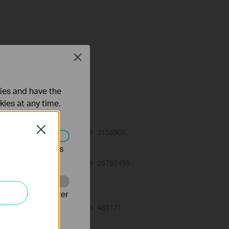
Close
 Autres
ties and have the
kies at any time.
Close
12-19-2018
2156906
views
s être désactivés
08-10-2018
25765498
views
Web pour améliorer
08-10-2018
489171
views
es publicitaires