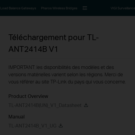
Load Balance Gateways
Pharos Wireless Bridges
VIGI Surveillanc
Téléchargement pour
TL-
ANT2414B
V1
IMPORTANT: les disponibilités des modèles et des
versions matérielles varient selon les régions. Merci de
vous référer au site TP-Link du pays qui vous concerne.
Product Overview
TL-ANT2414B(UN)_V1_Datasheet
Manual
TL-ANT2414B_V1_UG