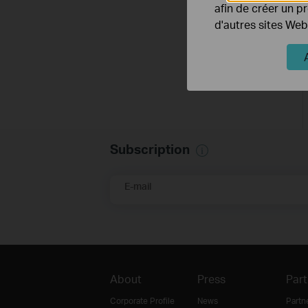
afin de créer un p
d'autres sites Web
Subscription
E-mail
About
Press
Part
Corporate Profile
News
Partn