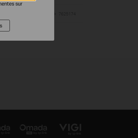
inentes sur
08-10-2018
7625174
views
s