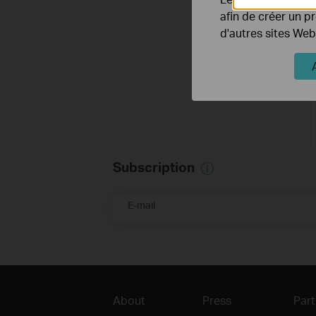
afin de créer un p
d'autres sites Web
Subscription
E-mail
About
Press
Part