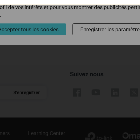
rofil de vos intérêts et pour vous montrer des publicités pert
Système d'Exploitation: Win2000/XP/2003/Vista/7/8/8.1/10/Ma
.
Accepter tous les cookies
Enregistrer les paramètre
Suivez nous
S'enregistrer
ners
Learning Center