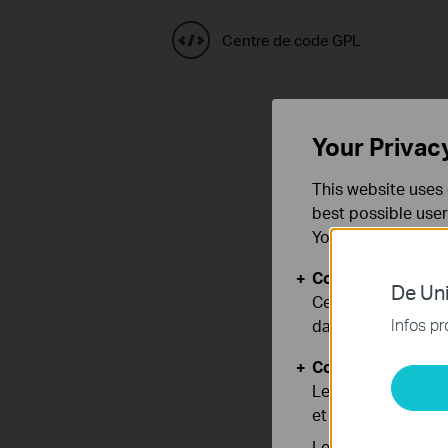
Centre de code GPL
Your Privac
This website uses 
best possible user
You can find more
Cookies basiques
De Uni
Ces cookies sont 
Infos pr
dans vos systèmes
Cookies d'analyse
Les cookies d'anal
et ajuster les fonc
Les cookies market