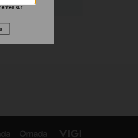
inentes sur
c/Linux
s