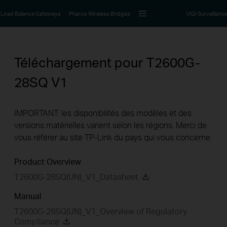
Load Balance Gateways
Pharos Wireless Bridges
VIGI Surveillanc
Téléchargement pour
T2600G-
28SQ
V1
IMPORTANT: les disponibilités des modèles et des
versions matérielles varient selon les régions. Merci de
vous référer au site TP-Link du pays qui vous concerne.
Product Overview
T2600G-28SQ(UN)_V1_Datasheet
Manual
T2600G-28SQ(UN)_V1_Overview of Regulatory
Compliance