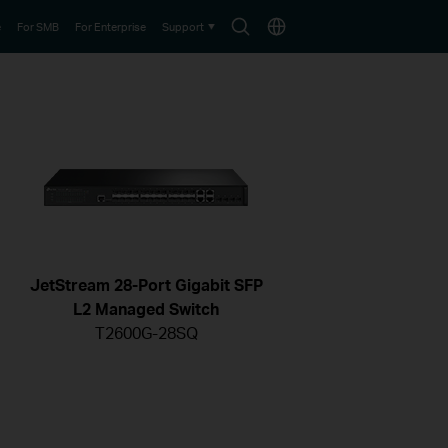
Search
Choose
e
For SMB
For Enterprise
Support
icon
location
JetStream 28-Port Gigabit SFP
L2 Managed Switch
T2600G-28SQ