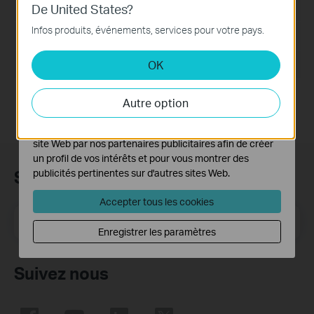
De United States?
Langue:
Anglais
Ces cookies sont nécessaires au fonctionnement du
site Web et ne peuvent pas être désactivés dans vos
Infos produits, événements, services pour votre pays.
Taille du fichier:
5.5MB
systèmes.
OK
Système d'Exploitation: Win2000/XP/2003/Vista/7/8/8.1/10
Cookies d'analyse et marketing
Les cookies d'analyse nous permettent d'analyser vos
activités sur notre site Web pour améliorer et ajuster les
Autre option
fonctionnalités de notre site Web.
Les cookies marketing peuvent être définis via notre
site Web par nos partenaires publicitaires afin de créer
un profil de vos intérêts et pour vous montrer des
Subscription
publicités pertinentes sur d'autres sites Web.
Accepter tous les cookies
E-mail
S'enregistrer
Enregistrer les paramètres
Suivez nous