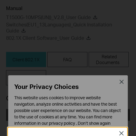
Manual
T1500G-10MPS(UN))_V2.8_User Guide
Switches(EU1_13Languages)_Quick Installation
Guide
802.1X Client Software_User Guide
Related
Client 802.1X
FAQ
Documents
Firmware
Close
Your Privacy Choices
Client 802.1X
This website uses cookies to improve website
navigation, analyze online activities and have the best
possible user experience on our website. You can object
TP-LINK_802.1X_Client_Software
to the use of cookies at any time. You can find more
information in our
privacy policy
.
Don’t show again
Date de publication:
2017-09-05
Close
Cookies basiques