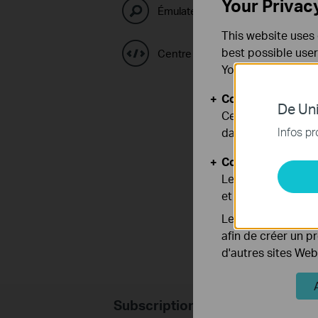
Your Privac
Émulateurs TP-Link
This website uses 
best possible user
Centre de code GPL
You can find more
Cookies basiques
De Uni
Ces cookies sont 
Infos pr
dans vos systèmes
Cookies d'analyse
Les cookies d'anal
et ajuster les fonc
Les cookies market
afin de créer un p
d'autres sites Web
Subscription