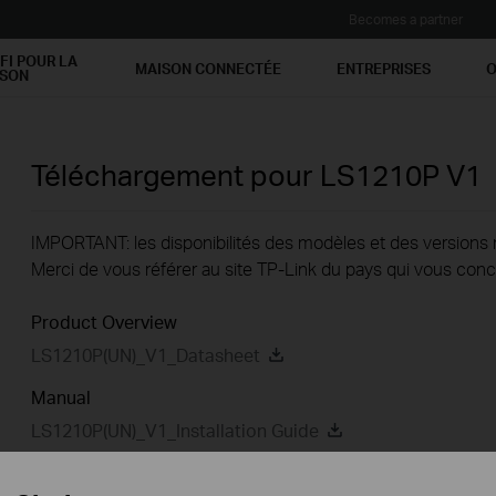
Becomes a partner
FI POUR LA
MAISON CONNECTÉE
ENTREPRISES
O
ISON
Téléchargement pour
LS1210P
V1
IMPORTANT: les disponibilités des modèles et des versions ma
Merci de vous référer au site TP-Link du pays qui vous conc
Product Overview
LS1210P(UN)_V1_Datasheet
Manual
LS1210P(UN)_V1_Installation Guide