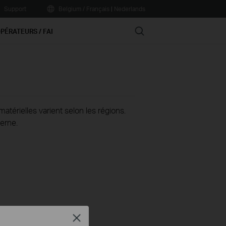
Support
Belgium / Français
|
Nederlands
Search
PÉRATEURS / FAI
térielles varient selon les régions.
erne.
Close