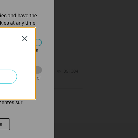
ties and have the
kies at any time.
Close
s être désactivés
02-08-2021
391304
views
Web pour améliorer
es publicitaires
inentes sur
s