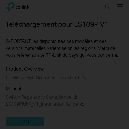
Click
Search
Menu
TP-Link, Reliably Smart
to
skip
the
Téléchargement pour
LS109P
V1
navigation
bar
IMPORTANT: les disponibilités des modèles et des
versions matérielles varient selon les régions. Merci de
vous référer au site TP-Link du pays qui vous concerne.
Product Overview
LiteWave PoE Switches_Datasheet
Manual
Switch Regulatory Compliance
LS109P(UN)_V1_Installation Guide
FAQ