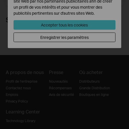
site Web par nos partenaires publicitaires afin de créer
un profil de vos intérêts et pour vous montrer des
publicités pertinentes sur d'autres sites Web.
Suivez nous
Accepter tous les cookies
Enregistrer les paramètres
A propos de nous
Presse
Où acheter
Profil de l'entreprise
Nouveautés
Distributeurs
Contactez nous
Récompenses
Grande Distribution
Emplois
Avis de sécurité
Boutiques en ligne
Privacy Policy
Learning Center
Technology Library