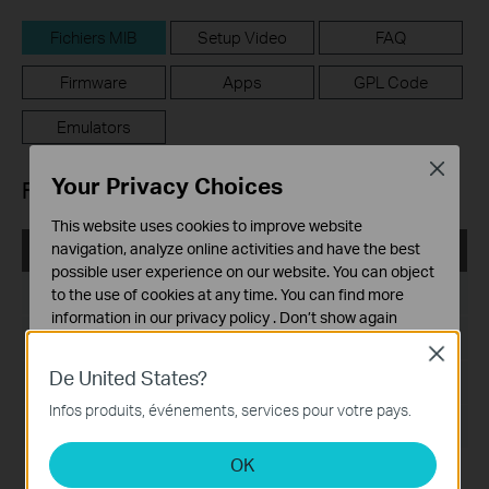
Fichiers MIB
Setup Video
FAQ
Firmware
Apps
GPL Code
Emulators
Close
Your Privacy Choices
Fichiers MIB
This website uses cookies to improve website
navigation, analyze online activities and have the best
TP-Link_L2 Switch_MIB
possible user experience on our website. You can object
Date de publication:
2024-02-29
to the use of cookies at any time. You can find more
information in our
privacy policy
.
Don’t show again
Langue:
Anglais
Close
Cookies basiques
De United States?
Ces cookies sont nécessaires au fonctionnement du
Taille du fichier:
199.18 KB
site Web et ne peuvent pas être désactivés dans vos
Infos produits, événements, services pour votre pays.
systèmes.
Système d'Exploitation: Windows/Mac OS/Linux
OK
Cookies d'analyse et marketing
Les cookies d'analyse nous permettent d'analyser vos