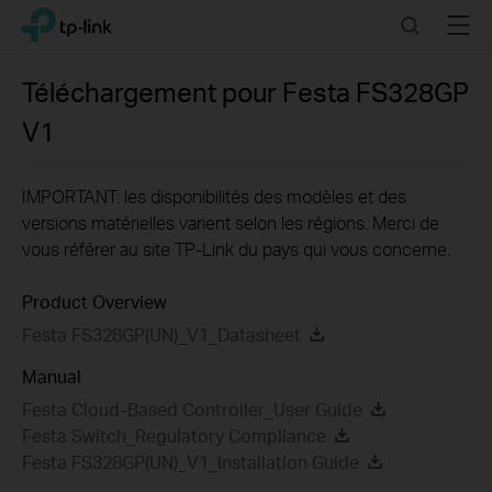
Click
Search
Menu
TP-Link, Reliably Smart
to
skip
the
Téléchargement pour
Festa FS328GP
navigation
V1
bar
IMPORTANT: les disponibilités des modèles et des
versions matérielles varient selon les régions. Merci de
vous référer au site TP-Link du pays qui vous concerne.
Product Overview
Festa FS328GP(UN)_V1_Datasheet
Manual
Festa Cloud-Based Controller_User Guide
Festa Switch_Regulatory Compliance
Festa FS328GP(UN)_V1_Installation Guide