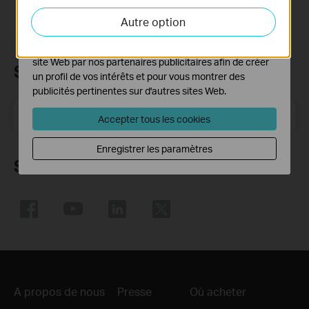
activités sur notre site Web pour améliorer et ajuster les
Autre option
fonctionnalités de notre site Web.
Les cookies marketing peuvent être définis via notre
site Web par nos partenaires publicitaires afin de créer
Subscription
un profil de vos intérêts et pour vous montrer des
publicités pertinentes sur d'autres sites Web.
E-mail
S'enregistrer
Accepter tous les cookies
Enregistrer les paramètres
Suivez nous
A propos de nous
Presse
Où acheter