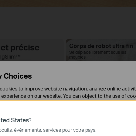
et précise
Corps de robot ultra fin
Se déplace librement sous les
MagSlim™
meubles
7,8 cm
y Choices
cookies to improve website navigation, analyze online activi
 experience on our website. You can object to the use of coo
 information in our
privacy policy
.
Don’t show again
Aspiration puissante
‡
de 2 700 Pa
ted States?
nécessaires au fonctionnement du site Web et ne peuvent pa
oduits, événements, services pour votre pays.
.