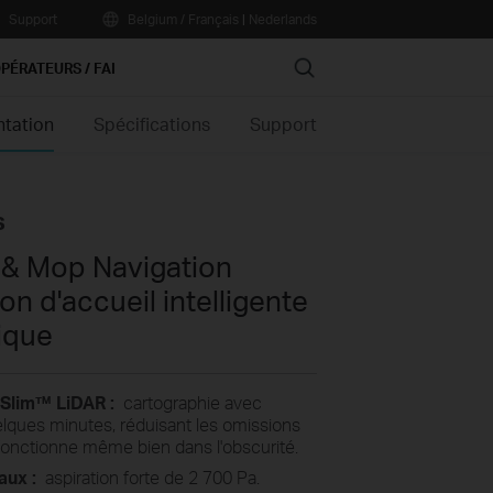
Support
Belgium / Français
|
Nederlands
Search
PÉRATEURS / FAI
ntation
Spécifications
Support
s
 & Mop Navigation
n d'accueil intelligente
ique
Slim™ LiDAR :
cartographie avec
lques minutes, réduisant les omissions
 fonctionne même bien dans l'obscurité.
aux :
aspiration forte de 2 700 Pa.