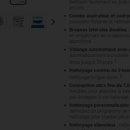
Nettoyez facilement les poils 
encore.
Combo aspirateur et vadroui
poussière flottante et nettoyer
Brosses latérales doubles :
en empêchant les éclaboussur
approfondi.
Vidange automatique avec g
automatiquement la poubelle 
†
libres jusqu'à 70 jours.
Nettoyage continu de 3 heu
§
nettoyage longue durée.
Conception ultra fine de 7,8
meubles pour atteindre la sal
pas échapper à son balayage.
Nettoyage personnalisable 
définissez un programme de n
nettoyage pour chaque pièce
Nettoyage silencieux :
netto