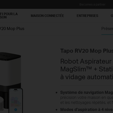
Becomes a partner
FI POUR LA
MAISON CONNECTÉE
ENTREPRISES
O
ISON
V20 Mop Plus
Prése
Tapo RV20 Mop Plu
Robot Aspirateur
MagSlim™ + Statio
à vidage automat
Système de navigation Mag
précision votre maison en que
et les nettoyages répétés, et
Modes d'aspiration à 4 nive