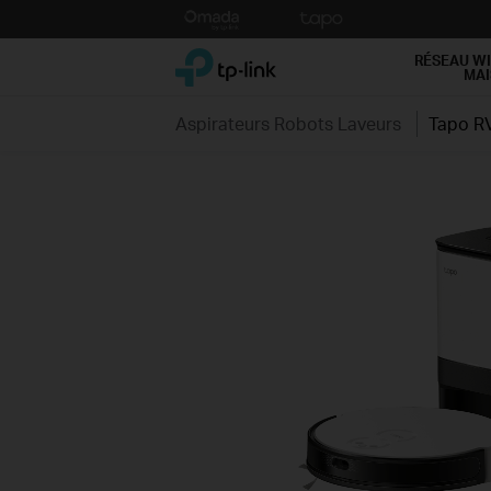
Click
to
TP-Link, Reliably Smart
skip
RÉSEAU WI
MA
the
navigation
Aspirateurs Robots Laveurs
Tapo R
bar