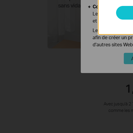
†
sans vidange
Cookies d'analyse
Les cookies d'anal
et ajuster les fonc
Les cookies market
afin de créer un p
d'autres sites Web
1
Avec jusqu'à 2 
comme les mi