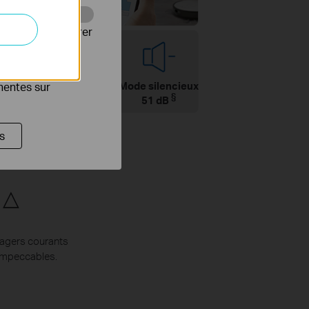
Web pour améliorer
es publicitaires
e
Mode silencieux
inentes sur
Parler pour
§
nettoyer
51 dB
s
△
e
énagers courants
 impeccables.