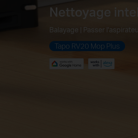
Nettoyage inte
Balayage | Passer l'aspirate
Tapo RV20 Mop Plus