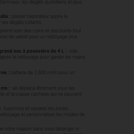
d'animaux, les dégâts quotidiens et plus
lle :
passer l'aspirateur aspire la
 les dégâts collants.
prend soin des coins et des bords tout
es de saleté pour un nettoyage plus
rand sac à poussière de 4 L :
vide
après le nettoyage pour garder les mains
res :
batterie de 2 600 mAh pour un
 cm :
se déplace librement sous les
eté et la crasse cachées qui ne peuvent
:
fusionnez et séparez les zones,
ettoyage et personnalisez les modes de
.
ie votre maison sans vous déranger ni