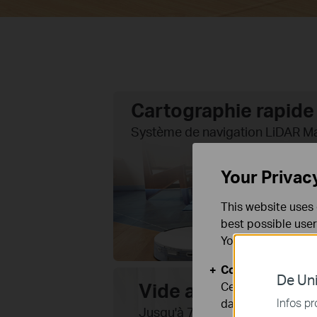
Cartographie rapide 
Système de navigation LiDAR 
Your Privac
This website uses 
best possible user
You can find more
Cookies basiques
De Uni
Vide automatique
Ces cookies sont 
Infos pr
dans vos systèmes
Jusqu'à 70 jours