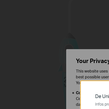
Your Privac
This website uses 
best possible user
You can find more
Cookies basiques
De Uni
Ces cookies sont 
Infos pr
dans vos systèmes