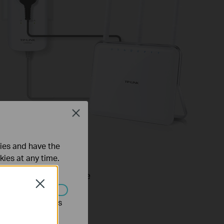
Close
ties and have the
kies at any time.
030P de TP-LINK est le
Close
eurs CPL capables de
s être désactivés
n réseau électrique.