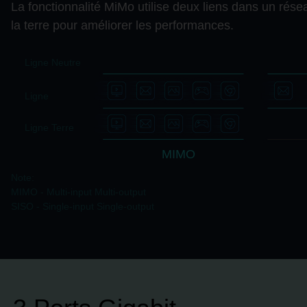
La fonctionnalité MiMo utilise deux liens dans un rése
la terre pour améliorer les performances.
Ligne Neutre
Ligne
Ligne Terre
MIMO
Note:
MIMO - Multi-input Multi-output
SISO - Single-input Single-output