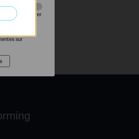
Web pour améliorer
es publicitaires
inentes sur
s
orming