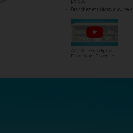
perdue.
Branchez et utilisez, aucune c
AV1200 3-Port Gigabit
Passthrough Powerline
Starter Kit - TL-PA8030P
KIT