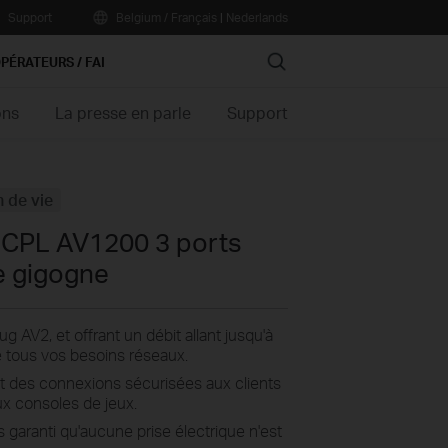
Support
Belgium / Français
|
Nederlands
Search
PÉRATEURS / FAI
ons
La presse en parle
Support
n de vie
s CPL AV1200 3 ports
e gigogne
AV2, et offrant un débit allant jusqu'à
e tous vos besoins réseaux.
nt des connexions sécurisées aux clients
ux consoles de jeux.
s garanti qu'aucune prise électrique n'est