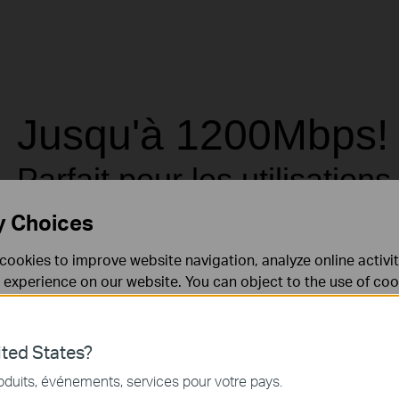
Jusqu'à 1200Mbps!
Parfait pour les utilisations
consommatrices de bande
y Choices
passante.
cookies to improve website navigation, analyze online activi
 experience on our website. You can object to the use of coo
 information in our
privacy policy
.
Don’t show again
Grâce à la technologie HomePlug AV2, le Kit TL-PA8
premier élément de la nouvelle génération d'adaptat
ted States?
nécessaires au fonctionnement du site Web et ne peuvent pa
transmettre les données encore plus rapidement via u
oduits, événements, services pour votre pays.
.