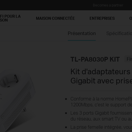
Becomes a partner
FI POUR LA
MAISON CONNECTÉE
ENTREPRISES
O
ISON
Présentation
Spécificati
TL-PA8030P KIT
Fi
Kit d'adaptateur
Gigabit avec pris
Conforme à la norme HomePlug 
1200Mbps, c'est le support d
Les 3 ports Gigabit fournisse
du réseau, aux smart TV ou a
La prise femelle intégrée, vou