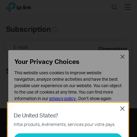
Click
Search
Menu
TP-Link, Reliably Smart
to
skip
the
Subscription
navigation
bar
E-mail
S'enregistrer
Close
Your Privacy Choices
Suivez nous
This website uses cookies to improve website
navigation, analyze online activities and have the best
possible user experience on our website. You can object
to the use of cookies at any time. You can find more
information in our
privacy policy
.
Don’t show again
Close
Cookies basiques
De United States?
Ces cookies sont nécessaires au fonctionnement du
site Web et ne peuvent pas être désactivés dans vos
Infos produits, événements, services pour votre pays.
A propos de nous
Presse
Où acheter
systèmes.
Profil de l'entreprise
Nouveautés
Distributeurs