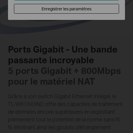
Enregistrer les paramètres
Ports Gigabit - Une bande
passante incroyable
5 ports Gigabit + 800Mbps
pour le matériel NAT
Grâce à son switch Gigabit Ethernet intégré, le
TL-WR1043ND offre des capacités de traitement
de données encore supérieures en exploitant
pleinement tout le potentiel de la norme sans fil
N, éliminant ainsi les goulots d'étranglement