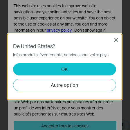
3 antennes 5dBi
This website uses cookies to improve website
navigation, analyze online activities and have the best
possible user experience on our website. You can object
3 antennes externes de 5dBi combinées avec
to the use of cookies at any time. You can find more
une technologe d'émission radio WiFi,
information in our
privacy policy
.
Don’t show again
procure une bonne couverture des ondes avec
Close
Cookies basiques
les meilleures performances de la norme N.
De United States?
Ces cookies sont nécessaires au fonctionnement du
site Web et ne peuvent pas être désactivés dans vos
Infos produits, événements, services pour votre pays.
systèmes.
OK
Cookies d'analyse et marketing
Les cookies d'analyse nous permettent d'analyser vos
activités sur notre site Web pour améliorer et ajuster les
Autre option
fonctionnalités de notre site Web.
Les cookies marketing peuvent être définis via notre
site Web par nos partenaires publicitaires afin de créer
un profil de vos intérêts et pour vous montrer des
publicités pertinentes sur d'autres sites Web.
Accepter tous les cookies