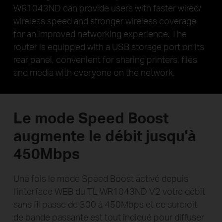
WR1043ND can provide users with faster wired/
wireless speed and stronger wireless coverage
for an improved networking experience. The
router is equipped with a USB storage port on its
rear panel, convenient for sharing printers, files
and media with everyone on the network.
Le mode Speed Boost
augmente le débit jusqu'à
450Mbps
Une fois le mode Speed Boost activé depuis
l'interface WEB du TL-WR1043ND V2 votre débit
sans fil passe de 300 à 450Mbps et ce surcroit
de bande passante est tout indiqué pour diffuser